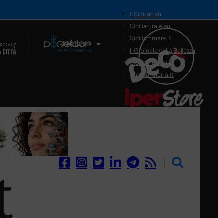
il SiciliaTivù
Siciliarurale.eu
Siciliammare.it
Il Network
Il Giornale della Bellezza
Siciliamedica.it
Sanitainsicilia.it