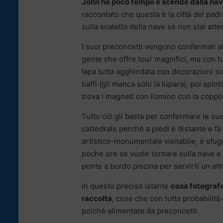
John ha poco tempo e scende dalla nav
raccontato che questa è la città del padri
sulla scaletta della nave se non stai atte
I suoi preconcetti vengono confermati all
gente che offre tour magnifici, ma con tu
lapa tutta agghindata con decorazioni s
baffi (gli manca solo la lupara), poi spin
trova i magneti con l’omino con la coppol
Tutto ciò gli basta per confermare le sue
cattedrale perché a piedi è distante e f
artistico-monumentale visitabile, è sfug
poche ore se vuole tornare sulla nave e t
ponte a bordo piscina per servirti un altr
In questo preciso istante
cosa fotografe
raccolta
, cose che con tutta probabilità
poiché alimentate da preconcetti.