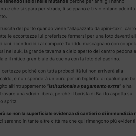
e tenendo i soldi nelle mutande
perché per anni gli hanno
no e che si spara per strada, ti scippano e ti violentano addiritt
nto.
’uscita del porto quando viene “allapazzato da apini-taxi”, carr
tte le accortezze lui preferisce fermarsi per una foto davanti al
iciliani riconducibili al compare Turiddu mascagnano con coppol
tosi nel suk, la grande taverna a cielo aperto del centro pedonale
a e il mitico grembiule da cucina con la foto del padrino.
 certezze poiché con tutta probabilità lui non arriverà alla
a caldo, e non spenderà un euro per un biglietto di qualunque b
gito all’intruppamento “
istituzionale a pagamento extra
” e ha
rovare una sdraio libera, perché il barista di Bali lo aspetta sul
o spritz.
rà se non la superficiale evidenza di cantieri o di immondizia 
 ci saranno in tante altre città ma che qui rimangono più evidenti