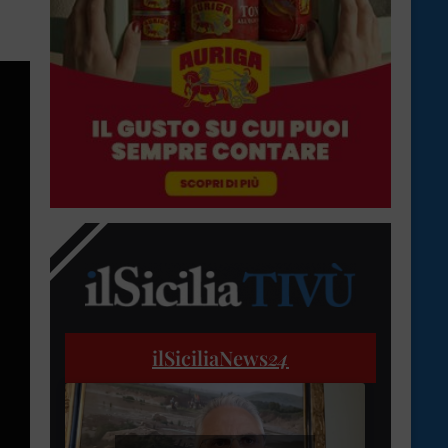
ilSiciliaNews
24