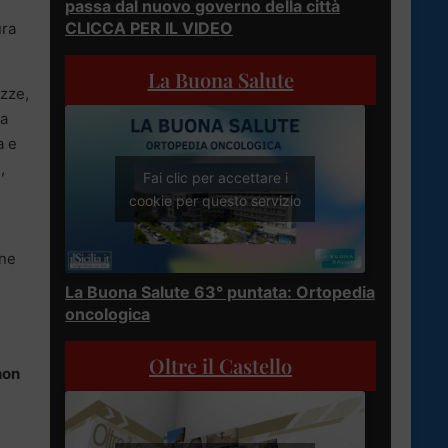
passa dal nuovo governo della città
CLICCA PER IL VIDEO
ura
La Buona Salute
ozze,
la
a e
,
Fai clic per accettare i
cookie per questo servizio
ene
La Buona Salute 63° puntata: Ortopedia
oncologica
Oltre il Castello
non