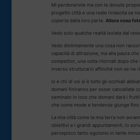
Mi perdonerete ma con le dovute propor
progetto città e una reale rinascita se non
coperta dalla loro parte.
Allora cosa fo
Vedo solo qualche realtà isolata dal res
Vedo distintamente una cosa non racconta
capacità di attrazione, ma alla paura che
competitor, una volta ritornati dopo che
inverso strutturarci affinché non se ne r
Io e chi di voi si è tolto gli occhiali a
domani finiranno per esser cancellate c
seminato in loco che domani darà i frutt
che come mode e tendenze giunge fino a
La mia città come la mia terra non avrann
obiettivi e i grandi appuntamenti, lo scri
percepisco tanto egoismo in tante minus