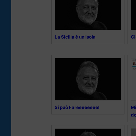
La Sicilia è un’Isola
Cl
Si può Fareeeeeeee!
Mi
do