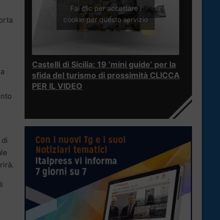
Fai clic per accettare i
cookie per questo servizio
orta
Castelli di Sicilia: 19 ‘mini guide’ per la
ra
sfida del turismo di prossimità CLICCA
PER IL VIDEO
ento
 di
ale
irà.
i