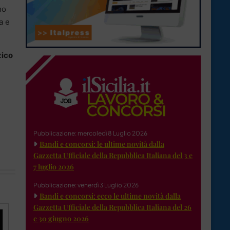
mo
a e
zico
Pubblicazione: mercoledì 8 Luglio 2026
Bandi e concorsi: le ultime novità dalla
Gazzetta Ufficiale della Repubblica Italiana del 3 e
7 luglio 2026
Pubblicazione: venerdì 3 Luglio 2026
Bandi e concorsi: ecco le ultime novità dalla
Gazzetta Ufficiale della Repubblica Italiana del 26
e 30 giugno 2026