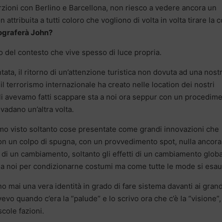
zioni con Berlino e Barcellona, non riesco a vedere ancora un
 attribuita a tutti coloro che vogliono di volta in volta tirare la c
tograferà John?
to del contesto che vive spesso di luce propria.
ta, il ritorno di un’attenzione turistica non dovuta ad una nost
 il terrorismo internazionale ha creato nelle location dei nostri
 li avevamo fatti scappare sta a noi ora seppur con un procedim
ivadano un’altra volta.
bbiamo visto soltanto cose presentate come grandi innovazioni che
on un colpo di spugna, con un provvedimento spot, nulla ancora
i di un cambiamento, soltanto gli effetti di un cambiamento glob
 noi per condizionarne costumi ma come tutte le mode si esaur
o mai una vera identità in grado di fare sistema davanti ai grand
vevo quando c’era la “palude” e lo scrivo ora che c’è la “visione”,
cole fazioni.