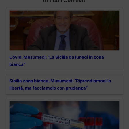
Articoli Correlati
Covid, Musumeci: “La Sicilia da lunedì in zona
bianca”
Sicilia zona bianca, Musumeci: “Riprendiamoci la
libertà, ma facciamolo con prudenza”