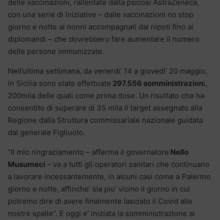
delle vaccinazioni, rallentate dalla psicosi AstraZeneca,
con una serie di iniziative – dalle vaccinazioni no stop
giorno e notte ai nonni accompagnati dai nipoti fino ai
diplomandi – che dovrebbero fare aumentare il numero
delle persone immunizzate.
Nell’ultima settimana, da venerdi’ 14 a giovedi’ 20 maggio,
in Sicilia sono state effettuate
297.556 somministrazion
i,
200mila delle quali come prima dose. Un risultato che ha
consentito di superare di 35 mila il target assegnato alla
Regione dalla Struttura commissariale nazionale guidata
dal generale Figliuolo.
“Il mio ringraziamento – afferma il governatore
Nello
Musumeci
– va a tutti gli operatori sanitari che continuano
a lavorare incessantemente, in alcuni casi come a Palermo
giorno e notte, affinche’ sia piu’ vicino il giorno in cui
potremo dire di avere finalmente lasciato il Covid alle
nostre spalle”. E oggi e’ iniziata la somministrazione ai