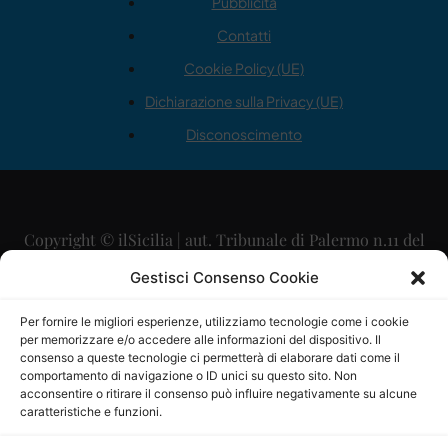
Pubblicità
Contatti
Cookie Policy (UE)
Dichiarazione sulla Privacy (UE)
Disconoscimento
Copyright © ilSicilia | aut. Tribunale di Palermo n.11 del
29/09/2015
Gestisci Consenso Cookie
Editore: Mercurio Comunicazione Soc. Coop. A.R.L.
Per fornire le migliori esperienze, utilizziamo tecnologie come i cookie
per memorizzare e/o accedere alle informazioni del dispositivo. Il
Direttore Editoriale: Maurizio Scaglione
consenso a queste tecnologie ci permetterà di elaborare dati come il
comportamento di navigazione o ID unici su questo sito. Non
Direttore Responsabile: Maria Calabrese
acconsentire o ritirare il consenso può influire negativamente su alcune
caratteristiche e funzioni.
p.zza Sant’Oliva, 9 – 90141 – Palermo – 091335557