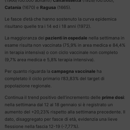
(1966/100.000 abitanti)
Caltanissetta
(1928/100.000),
Catania
(1670) e
Ragusa
(1665).
Le fasce d’età che hanno sostenuto la curva epidemica
risultano quelle tra i 14 ed i 18 anni (1972).
La maggioranza dei
pazienti in ospedale
nella settimana in
esame risulta non vaccinata (75,9% in area medica e 84,4%
in terapia intensiva) o con ciclo vaccinale non completo
(9,7% area medica e 5,8% terapia intensiva).
Per quanto riguarda la
campagna vaccinale
ha
completato il ciclo primario l’83,83% del target di
popolazione regionale.
Continua il trend positivo dell’incremento delle
prime dosi
:
nella settimana dal 12 al 18 gennaio si è registrato un
aumento del +20,23% rispetto alla settimana precedente. Il
dato, disaggregato per fasce di età, evidenzia una lieve
flessione nella fascia 12-19 (-7,77%).