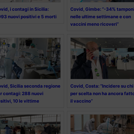
vid, i contagi in Sicilia:
Covid, Gimbe: “-34% tampon
993 nuovi positivi e 5 morti
nelle ultime settimane e con
vaccini meno ricoveri”
vid, Sicilia seconda regione
Covid, Costa: “Incidere su chi
r contagi: 288 nuovi
per scelta non ha ancora fatt
sitivi, 10 le vittime
il vaccino”