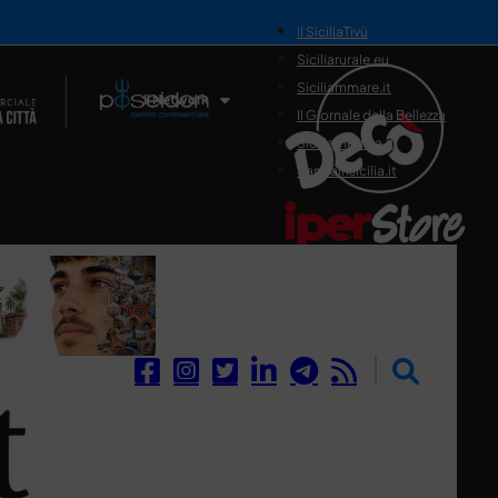
il SiciliaTivù
Siciliarurale.eu
Siciliammare.it
Il Network
Il Giornale della Bellezza
Siciliamedica.it
Sanitainsicilia.it