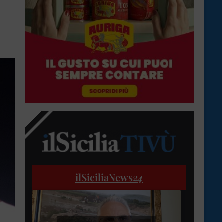
ilSiciliaNews
24