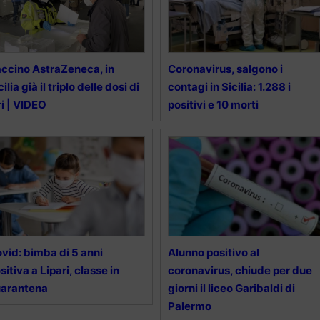
ccino AstraZeneca, in
Coronavirus, salgono i
cilia già il triplo delle dosi di
contagi in Sicilia: 1.288 i
ri | VIDEO
positivi e 10 morti
vid: bimba di 5 anni
Alunno positivo al
sitiva a Lipari, classe in
coronavirus, chiude per due
uarantena
giorni il liceo Garibaldi di
Palermo