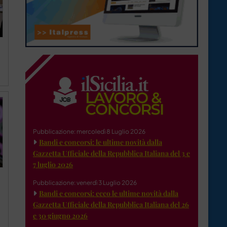
Pubblicazione: mercoledì 8 Luglio 2026
Bandi e concorsi: le ultime novità dalla
Gazzetta Ufficiale della Repubblica Italiana del 3 e
7 luglio 2026
Pubblicazione: venerdì 3 Luglio 2026
Bandi e concorsi: ecco le ultime novità dalla
Gazzetta Ufficiale della Repubblica Italiana del 26
e 30 giugno 2026