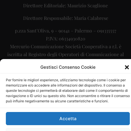
Direttore Editoriale: Maurizio Scaglione
Direttore Responsabile: Maria Calabrese
p.zza Sant’Oliva, 9 – 90141 – Palermo – 091335557
P.IVA: 06334930820
Mercurio Comunicazione Società Cooperativa a r.l. è
iscritta al Registro degli Operatori di Comunicazione al
numero 26988
Gestisci Consenso Cookie
Sito gestito da
La Digitale srl
–
info@ladigitale.it
Per fornire le migliori esperienze, utilizziamo tecnologie come i cookie per
memorizzare e/o accedere alle informazioni del dispositivo. Il consenso a
queste tecnologie ci permetterà di elaborare dati come il comportamento di
navigazione o ID unici su questo sito. Non acconsentire o ritirare il consenso
può influire negativamente su alcune caratteristiche e funzioni.
Accetta