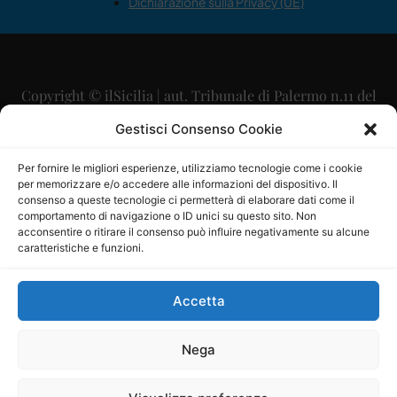
Dichiarazione sulla Privacy (UE)
Copyright © ilSicilia | aut. Tribunale di Palermo n.11 del
29/09/2015
Gestisci Consenso Cookie
Editore: Mercurio Comunicazione Soc. Coop. A.R.L.
Per fornire le migliori esperienze, utilizziamo tecnologie come i cookie
per memorizzare e/o accedere alle informazioni del dispositivo. Il
Direttore Editoriale: Maurizio Scaglione
consenso a queste tecnologie ci permetterà di elaborare dati come il
comportamento di navigazione o ID unici su questo sito. Non
Direttore Responsabile: Maria Calabrese
acconsentire o ritirare il consenso può influire negativamente su alcune
caratteristiche e funzioni.
p.zza Sant’Oliva, 9 – 90141 – Palermo – 091335557
P.IVA: 06334930820
Accetta
Mercurio Comunicazione Società Cooperativa a r.l. è
iscritta al Registro degli Operatori di Comunicazione al
Nega
numero 26988