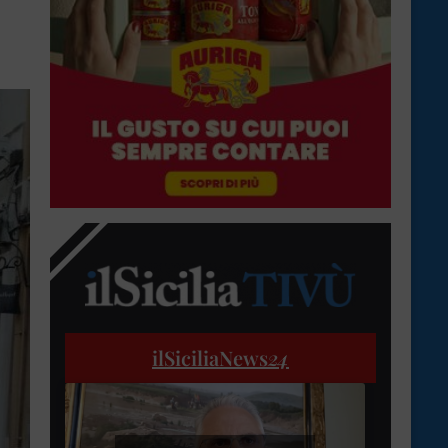
ilSiciliaNews
24