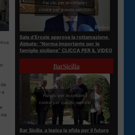
Fai clic per accettare i
cookie per questo servizio
Sala d’Ercole approva la rottamazione,
virus
Abbate: “Norma importante per le
famiglie siciliane” CLICCA PER IL VIDEO
i
BarSicilia
er
 da
o e
Fai clic per accettare i
cookie per questo servizio
re
 via
Bar Sicilia, a Ispica la sfida per il futuro