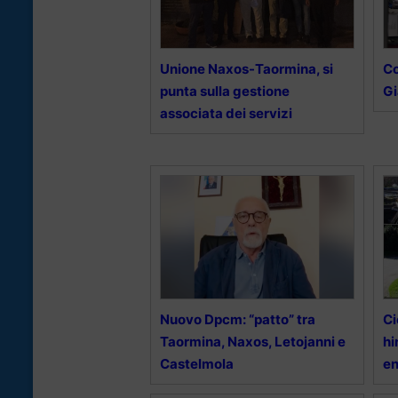
Unione Naxos-Taormina, si
Co
punta sulla gestione
Gi
associata dei servizi
Nuovo Dpcm: “patto” tra
Ci
Taormina, Naxos, Letojanni e
hi
Castelmola
en