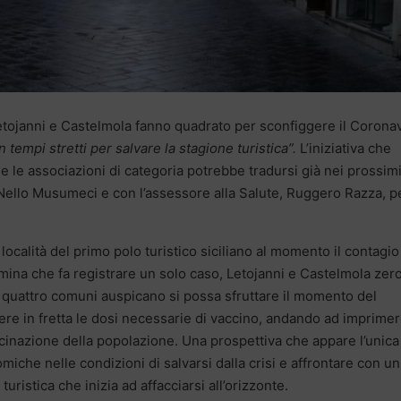
etojanni e Castelmola fanno quadrato per sconfiggere il Corona
 tempi stretti per salvare la stagione turistica”.
L’iniziativa che
 e le associazioni di categoria potrebbe tradursi già nei prossim
 Nello Musumeci e con l’assessore alla Salute, Ruggero Razza, p
località del primo polo turistico siciliano al momento il contagio
mina che fa registrare un solo caso, Letojanni e Castelmola zer
. I quattro comuni auspicano si possa sfruttare il momento del
ere in fretta le dosi necessarie di vaccino, andando ad imprime
cinazione della popolazione. Una prospettiva che appare l’unica
omiche nelle condizioni di salvarsi dalla crisi e affrontare con un
uristica che inizia ad affacciarsi all’orizzonte.