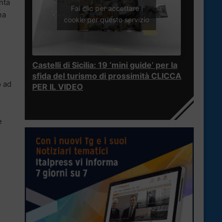
nta
Fai clic per accettare i
ea
cookie per questo servizio
Castelli di Sicilia: 19 ‘mini guide’ per la
sfida del turismo di prossimità CLICCA
o ad
PER IL VIDEO
e