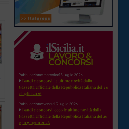
Pubblicazione: mercoledì 8 Luglio 2026
,
Bandi e concorsi: le ultime novità dalla
Gazzetta Ufficiale della Repubblica Italiana del 3 e
7 luglio 2026
Pubblicazione: venerdì 3 Luglio 2026
Bandi e concorsi: ecco le ultime novità dalla
Gazzetta Ufficiale della Repubblica Italiana del 26
e 30 giugno 2026