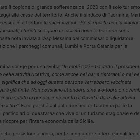
licare il copione di grande sofferenza del 2020 con il solo turismo
ggi alle casse del territorio. Anche il sindaco di Taormina, Mar
essità di affrettare le vaccinazioni: “
Se si riparte con la stagio
vaccinati, i turisti scelgono le località dove le persone sono
sita nota inviata all’Asp Messina dal commissario liquidatore
izione i parcheggi comunali, Lumbi e Porta Catania per le
mina spinge per una svolta. “
In molti casi – ha detto il presiden
nelle attività ricettive, come anche nei bar e ristoranti o nei n
ciò significa che ad oggi queste persone verrebbero vaccinate
 sarà già finita. Non possiamo attendere sino a ottobre o novemb
nare subito la popolazione contro il Covid e dare alle attività
ipartire”.
Ecco perché dal polo turistico di Taormina parte la
i particolari di quest’area che vive di un turismo stagionale e de
 ricopre per l’intera economia della Sicilia.
tà che persistono ancora, per le congiunture internazionali lega