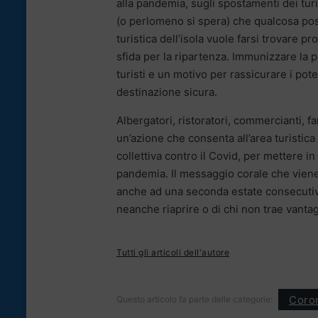
alla pandemia, sugli spostamenti dei turis
(o perlomeno si spera) che qualcosa possa
turistica dell’isola vuole farsi trovare 
sfida per la ripartenza. Immunizzare la
turisti e un motivo per rassicurare i pote
destinazione sicura.
Albergatori, ristoratori, commercianti, 
un’azione che consenta all’area turistica
collettiva contro il Covid, per mettere in
pandemia. Il messaggio corale che viene
anche ad una seconda estate consecutiva a
neanche riaprire o di chi non trae vanta
Tutti gli articoli dell'autore
Coron
Questo articolo fa parte delle categorie: