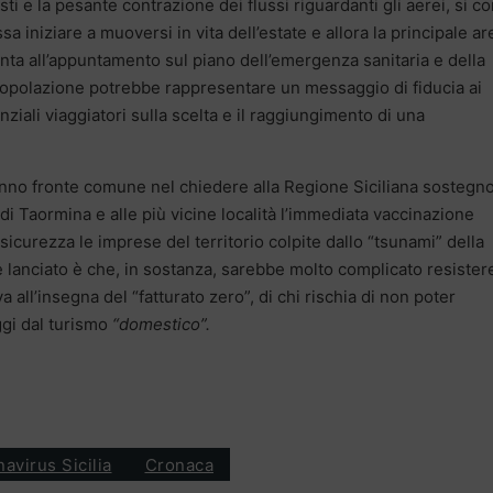
ti e la pesante contrazione dei flussi riguardanti gli aerei, si co
 iniziare a muoversi in vita dell’estate e allora la principale ar
pronta all’appuntamento sul piano dell’emergenza sanitaria e della
 popolazione potrebbe rappresentare un messaggio di fiducia ai
nziali viaggiatori sulla scelta e il raggiungimento di una
fanno fronte comune nel chiedere alla Regione Siciliana sostegn
 di Taormina e alle più vicine località l’immediata vaccinazione
 sicurezza le imprese del territorio colpite dallo “tsunami” della
 lanciato è che, in sostanza, sarebbe molto complicato resister
ll’insegna del “fatturato zero”, di chi rischia di non poter
ggi dal turismo
“domestico”.
avirus Sicilia
Cronaca