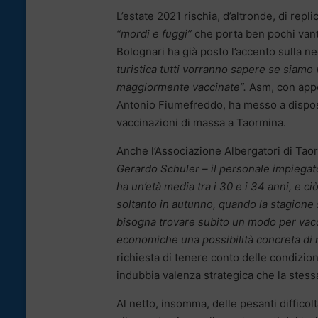
L’estate 2021 rischia, d’altronde, di rep
“mordi e fuggi”
che porta ben pochi vanta
Bolognari ha già posto l’accento sulla nec
turistica tutti vorranno sapere se siamo 
maggiormente vaccinate”.
Asm, con appo
Antonio Fiumefreddo, ha messo a dispos
vaccinazioni di massa a Taormina.
Anche l’Associazione Albergatori di Taor
Gerardo Schuler – il personale impiegato 
ha un’età media tra i 30 e i 34 anni, e 
soltanto in autunno, quando la stagione
bisogna trovare subito un modo per vacci
economiche una possibilità concreta di r
richiesta di tenere conto delle condizion
indubbia valenza strategica che la stessa
Al netto, insomma, delle pesanti difficol