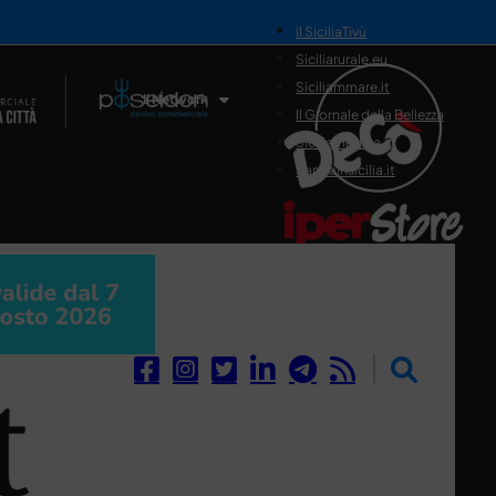
il SiciliaTivù
Siciliarurale.eu
Siciliammare.it
Il Network
Il Giornale della Bellezza
Siciliamedica.it
Sanitainsicilia.it