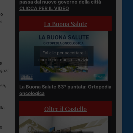
passa dal nuovo governo della città
CLICCA PER IL VIDEO
io
ne
La Buona Salute
Fai clic per accettare i
cookie per questo servizio
te
egozi
re,
La Buona Salute 63° puntata: Ortopedia
oncologica
Oltre il Castello
lla
te