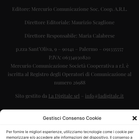
Editore: Mercurio Comunicazione Soc. Coop. A.R.L.
Direttore Editoriale: Maurizio Scaglione
Direttore Responsabile: Maria Calabrese
p.zza Sant’Oliva, 9 – 90141 – Palermo – 091335557
P.IVA: 06334930820
Mercurio Comunicazione Società Cooperativa a r.l. è
iscritta al Registro degli Operatori di Comunicazione al
numero 26988
Sito gestito da
La Digitale srl
–
info@ladigitale.it
Gestisci Consenso Cookie
Per fornire le migliori esperienze, utilizziamo tecnologie come i cookie per
memorizzare e/o accedere alle informazioni del dispositivo. Il consenso a