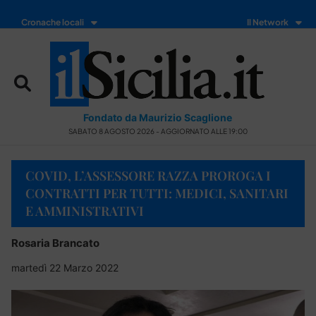
Cronache locali
Il Network
Fondato da Maurizio Scaglione
SABATO 8 AGOSTO 2026 - AGGIORNATO ALLE 19:00
COVID, L’ASSESSORE RAZZA PROROGA I
CONTRATTI PER TUTTI: MEDICI, SANITARI
E AMMINISTRATIVI
Rosaria Brancato
martedì 22 Marzo 2022