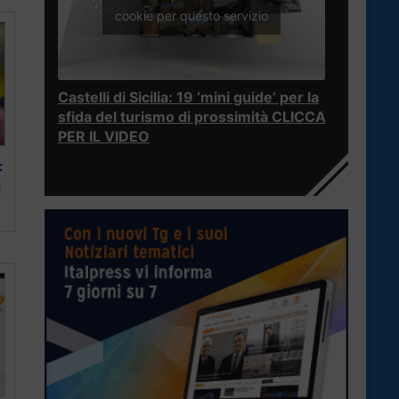
cookie per questo servizio
Castelli di Sicilia: 19 ‘mini guide’ per la
sfida del turismo di prossimità CLICCA
PER IL VIDEO
:
i