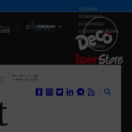
il SiciliaTivù
Siciliarurale.eu
Siciliammare.it
Il Network
Il Giornale della Bellezza
Siciliamedica.it
Sanitainsicilia.it