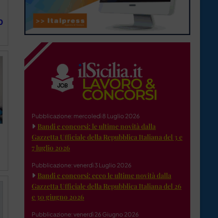
0
Pubblicazione: mercoledì 8 Luglio 2026
Bandi e concorsi: le ultime novità dalla
Gazzetta Ufficiale della Repubblica Italiana del 3 e
7 luglio 2026
Pubblicazione: venerdì 3 Luglio 2026
Bandi e concorsi: ecco le ultime novità dalla
Gazzetta Ufficiale della Repubblica Italiana del 26
e 30 giugno 2026
Pubblicazione: venerdì 26 Giugno 2026