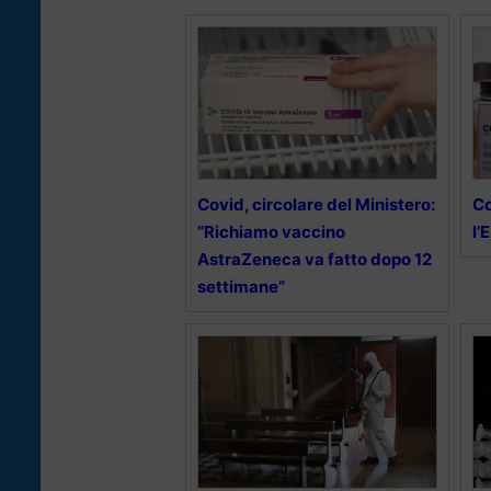
Covid, circolare del Ministero:
Co
“Richiamo vaccino
l’
AstraZeneca va fatto dopo 12
settimane”