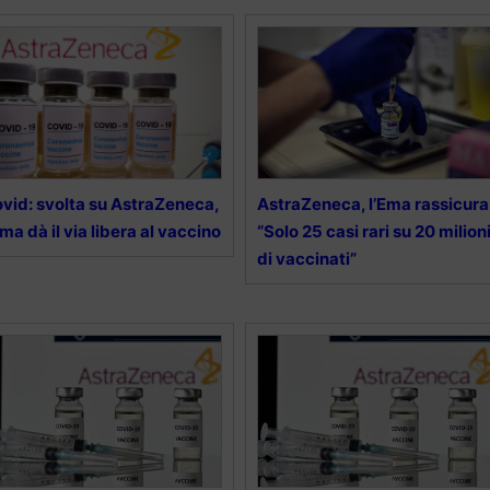
vid: svolta su AstraZeneca,
AstraZeneca, l’Ema rassicura
Ema dà il via libera al vaccino
“Solo 25 casi rari su 20 milion
di vaccinati”