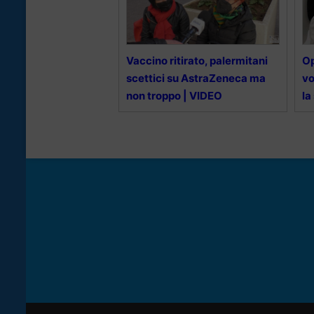
Vaccino ritirato, palermitani
O
scettici su AstraZeneca ma
vo
non troppo | VIDEO
la