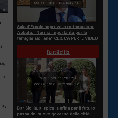
cookie per questo servizio
n
Sala d’Ercole approva la rottamazione,
Abbate: “Norma importante per le
famiglie siciliane” CLICCA PER IL VIDEO
he
BarSicilia
sa,
 le
Fai clic per accettare i
cookie per questo servizio
i
ti i
Bar Sicilia, a Ispica la sfida per il futuro
passa dal nuovo governo della città