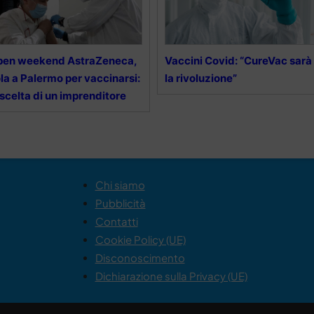
pen weekend AstraZeneca,
Vaccini Covid: “CureVac sarà
la a Palermo per vaccinarsi:
la rivoluzione”
 scelta di un imprenditore
Chi siamo
Pubblicità
Contatti
Cookie Policy (UE)
Disconoscimento
Dichiarazione sulla Privacy (UE)