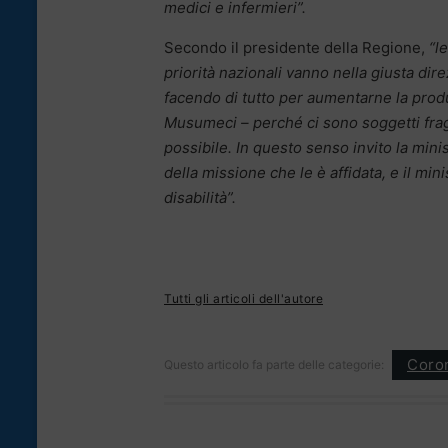
medici e infermieri”.
Secondo il presidente della Regione,
“le
priorità nazionali vanno nella giusta dir
facendo di tutto per aumentarne la pro
Musumeci – perché ci sono soggetti fragi
possibile. In questo senso invito la minis
della missione che le è affidata, e il mi
disabilità”.
Tutti gli articoli dell'autore
Coron
Questo articolo fa parte delle categorie: