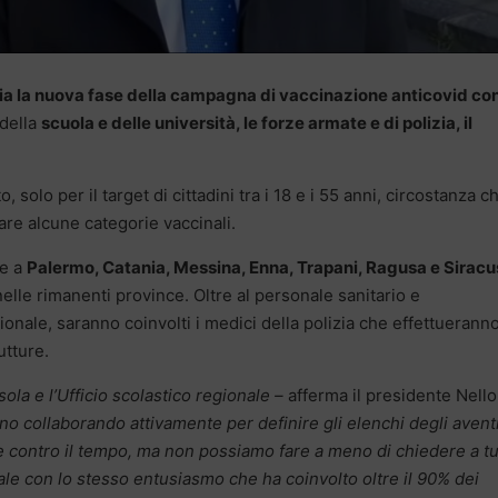
ilia la nuova fase della campagna di vaccinazione anticovid co
 della
scuola e delle università, le forze armate e di polizia, il
 solo per il target di cittadini tra i 18 e i 55 anni, circostanza c
are alcune categorie vaccinali.
te a
Palermo, Catania, Messina, Enna, Trapani, Ragusa e Siracu
elle rimanenti province. Oltre al personale sanitario e
onale, saranno coinvolti i medici della polizia che effettueranno
utture.
sola e l’Ufficio scolastico regionale –
afferma il presidente Nello
nno collaborando attivamente per definire gli elenchi degli avent
e contro il tempo, ma non possiamo fare a meno di chiedere a tut
nale con lo stesso entusiasmo che ha coinvolto oltre il 90% dei