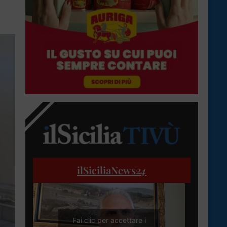
ilSiciliaNews
24
Fai clic per accettare i