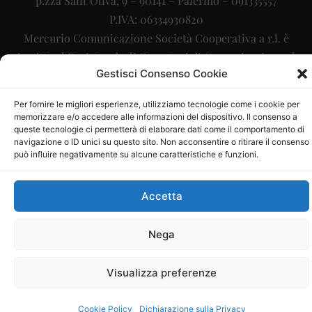
p.zza Sant’Oliva, 9 – 90141 – Palermo – 091335557
P.IVA: 06334930820
Mercurio Comunicazione Società Cooperativa a r.l. è
iscritta al Registro degli Operatori di Comunicazione al
Gestisci Consenso Cookie
numero 26988
Sito gestito da
La Digitale srl
–
info@ladigitale.it
Per fornire le migliori esperienze, utilizziamo tecnologie come i cookie per
memorizzare e/o accedere alle informazioni del dispositivo. Il consenso a
queste tecnologie ci permetterà di elaborare dati come il comportamento di
navigazione o ID unici su questo sito. Non acconsentire o ritirare il consenso
può influire negativamente su alcune caratteristiche e funzioni.
Accetta
Nega
Visualizza preferenze
Cookie Policy
Dichiarazione sulla Privacy