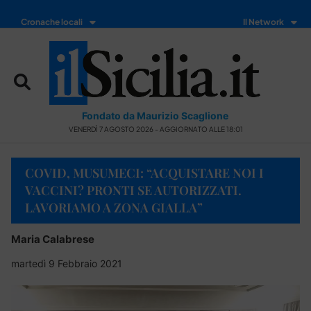
Cronache locali
Il Network
Fondato da Maurizio Scaglione
VENERDÌ 7 AGOSTO 2026 - AGGIORNATO ALLE 18:01
COVID, MUSUMECI: “ACQUISTARE NOI I
VACCINI? PRONTI SE AUTORIZZATI.
LAVORIAMO A ZONA GIALLA”
Maria Calabrese
martedì 9 Febbraio 2021