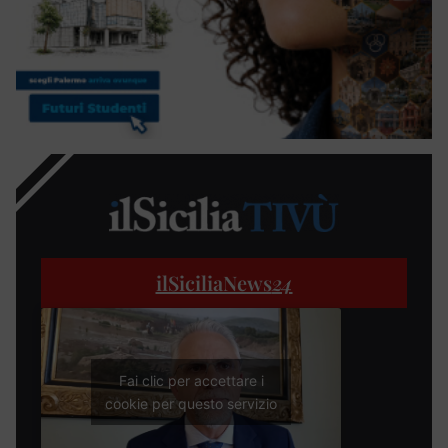
ilSiciliaNews
24
Fai clic per accettare i
cookie per questo servizio