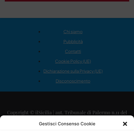
Chi siamo
Pubblicità
Contatti
Cookie Policy (UE)
Dichiarazione sulla Privacy (UE)
Disconoscimento
Copyright © ilSicilia | aut. Tribunale di Palermo n.11 del
29/09/2015
Gestisci Consenso Cookie
Editore: Mercurio Comunicazione Soc. Coop. A.R.L.