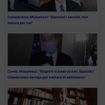
Coronavirus, Musumeci: “Servono i vaccini, non
manca per noi”
Covid, Musumeci: “Riaprire in base ai dati. Sputnik?
Chiederemo deroga per trattare in autonomia”