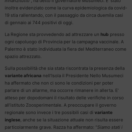
innanzitutto
“, ha detto il governatore Musumeci. E’ stato
inoltre evidenziato come la curva epidemiologica da covid-
19 stia rallentando, con il passaggio da circa duemila casi
di gennaio ai 744 positivi di oggi.
La Regione sta provvedendo ad attrezzare un
hub
presso
ogni capoluogo di Provincia per la campagna vaccinale. A
Palermo è stato individuata la fiera del Mediterraneo come
spazio attrezzato.
Sulla possibilità che sia stata riscontrata la presenza della
variante africana
nell’Isola il Presidente Nello Musumeci
ha affermato che non ci sono le condizioni per poter
parlare di un allarme, ma occorre rimanere in allerta. E’
atteso per dopodomani il risultato delle verifiche in corso
all’istituto Zoosperimentale. A preoccupare il governo
regionale sono invece i tre possibili casi di
variante
inglese
, anche se la situazione attuale non risulta essere
particolarmente grave. Razza ha affermato: “
Siamo stati i