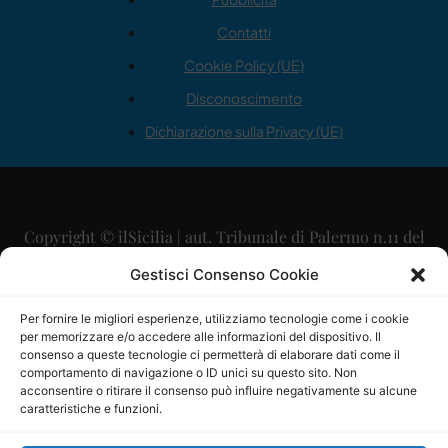
Contatti
Cookie Policy (UE)
Disconoscimento
Dichiarazione sulla Privacy (UE)
Copyright © ilSicilia | aut. Tribunale di Palermo n.11 del
29/09/2015
Gestisci Consenso Cookie
Editore: Mercurio Comunicazione Soc. Coop. A.R.L.
Per fornire le migliori esperienze, utilizziamo tecnologie come i cookie
per memorizzare e/o accedere alle informazioni del dispositivo. Il
Direttore Editoriale: Maurizio Scaglione
consenso a queste tecnologie ci permetterà di elaborare dati come il
comportamento di navigazione o ID unici su questo sito. Non
Direttore Responsabile: Maria Calabrese
acconsentire o ritirare il consenso può influire negativamente su alcune
caratteristiche e funzioni.
p.zza Sant’Oliva, 9 – 90141 – Palermo – 091335557