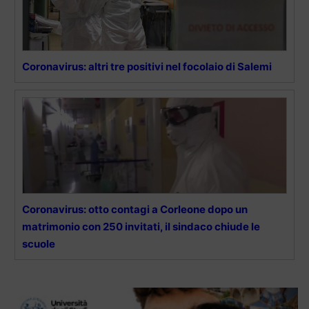
Coronavirus: altri tre positivi nel focolaio di Salemi
Coronavirus: otto contagi a Corleone dopo un
matrimonio con 250 invitati, il sindaco chiude le
scuole