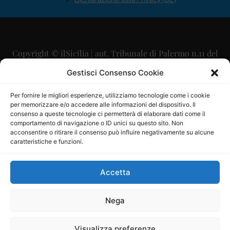
Copyright © ilSicilia | aut. Tribunale di Palermo n.11 del
29/09/2015
Gestisci Consenso Cookie
Editore: Mercurio Comunicazione Soc. Coop. A.R.L.
Per fornire le migliori esperienze, utilizziamo tecnologie come i cookie
per memorizzare e/o accedere alle informazioni del dispositivo. Il
Direttore Editoriale: Maurizio Scaglione
consenso a queste tecnologie ci permetterà di elaborare dati come il
comportamento di navigazione o ID unici su questo sito. Non
Direttore Responsabile: Maria Calabrese
acconsentire o ritirare il consenso può influire negativamente su alcune
caratteristiche e funzioni.
p.zza Sant’Oliva, 9 – 90141 – Palermo – 091335557
P.IVA: 06334930820
Accetta
Mercurio Comunicazione Società Cooperativa a r.l. è
iscritta al Registro degli Operatori di Comunicazione al
Nega
numero 26988
Visualizza preferenze