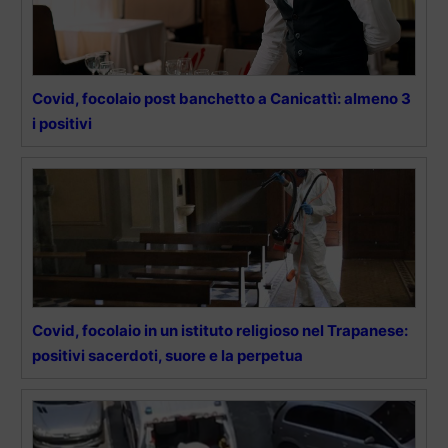
Covid, focolaio post banchetto a Canicattì: almeno 3
i positivi
Covid, focolaio in un istituto religioso nel Trapanese:
positivi sacerdoti, suore e la perpetua