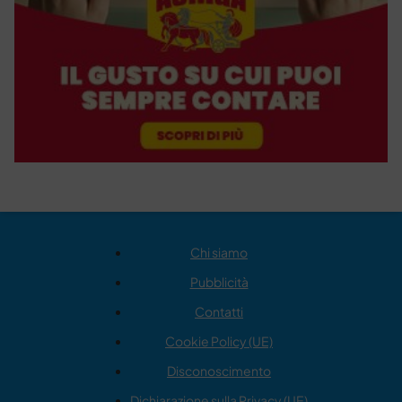
Chi siamo
Pubblicità
Contatti
Cookie Policy (UE)
Disconoscimento
Dichiarazione sulla Privacy (UE)