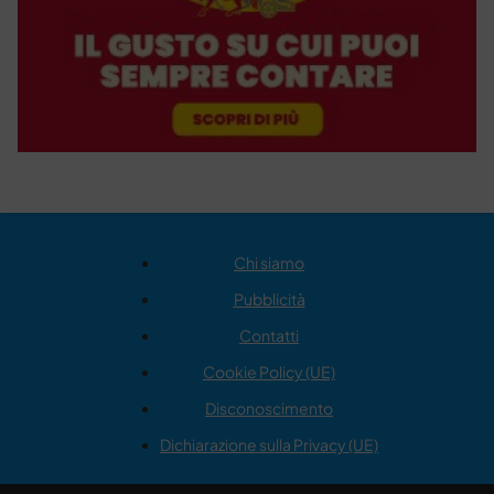
Chi siamo
Pubblicità
Contatti
Cookie Policy (UE)
Disconoscimento
Dichiarazione sulla Privacy (UE)