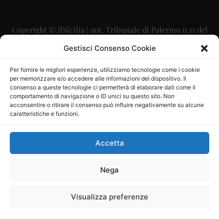
Copyright © ilSicilia | aut. Tribunale di Palermo n.11 del
29/09/2015
Gestisci Consenso Cookie
Editore: Mercurio Comunicazione Soc. Coop. A.R.L.
Per fornire le migliori esperienze, utilizziamo tecnologie come i cookie
per memorizzare e/o accedere alle informazioni del dispositivo. Il
Direttore Editoriale: Maurizio Scaglione
consenso a queste tecnologie ci permetterà di elaborare dati come il
comportamento di navigazione o ID unici su questo sito. Non
Direttore Responsabile: Maria Calabrese
acconsentire o ritirare il consenso può influire negativamente su alcune
caratteristiche e funzioni.
p.zza Sant’Oliva, 9 – 90141 – Palermo – 091335557
P.IVA: 06334930820
Accetta
Mercurio Comunicazione Società Cooperativa a r.l. è
iscritta al Registro degli Operatori di Comunicazione al
Nega
numero 26988
Visualizza preferenze
Sito gestito da
La Digitale srl
–
info@ladigitale.it