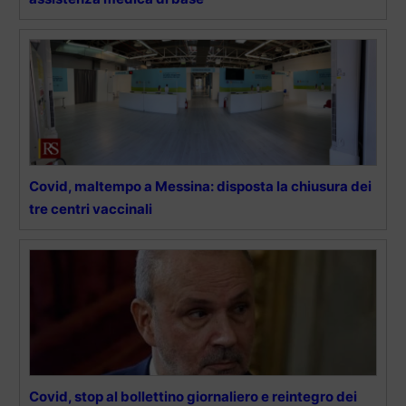
Covid, maltempo a Messina: disposta la chiusura dei
tre centri vaccinali
Covid, stop al bollettino giornaliero e reintegro dei