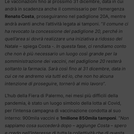
Le vaccinazioni fino al prossimo 31 dicembre, data in cui
andrà in scadenza anche il commissario per l’emergenza
Renato Costa
, proseguiranno nel padiglione 20A, mentre
andrà avanti anche l’attività legata ai tamponi. “
Il comune ci
ha revocato la concessione del padiglione 20, perché in
quell’area si dovrà realizzare una iniziativa a ridosso del
Natale
– spiega Costa -.
In questa fase, ci rendiamo conto
che non è più necessario un luogo così grande per la
somministrazione dei vaccini, nel padiglione 20 resterà
soltanto la farmacia. Sarà così fino al 31 dicembre, data in
cui ce ne andremo via tutti ed io, che non ho alcuna
intenzione di proseguire, tornerò al mio lavoro
“.
L’hub della Fiera di Palermo, nei mesi più difficili della
pandemia, è stato un luogo simbolo della lotta al Covid,
per l’intensa campagna di vaccinazione condotta al suo
interno: 900mila vaccini e
1milione 850mila tamponi
. “
Non
sappiamo cosa succederà dopo – aggiunge Costa – spero
e credo nell’interesse di tutta la collettività che di questa