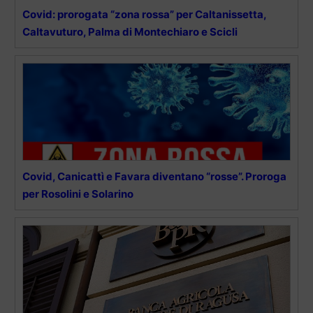
Covid: prorogata “zona rossa” per Caltanissetta,
Caltavuturo, Palma di Montechiaro e Scicli
Covid, Canicattì e Favara diventano “rosse”. Proroga
per Rosolini e Solarino