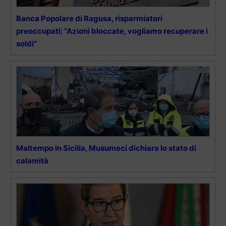
Banca Popolare di Ragusa, risparmiatori
preoccupati: “Azioni bloccate, vogliamo recuperare i
soldi”
Maltempo in Sicilia, Musumeci dichiara lo stato di
calamità