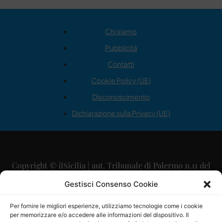
Chi siamo
Pubblicità
Contatti
Cookie Policy (UE)
Disconoscimento
Dichiarazione sulla Privacy (UE)
Copyright © ilSicilia | aut. Tribunale di Palermo n.11 del
29/09/2015
Gestisci Consenso Cookie
Editore: Mercurio Comunicazione Soc. Coop. A.R.L.
Per fornire le migliori esperienze, utilizziamo tecnologie come i cookie
per memorizzare e/o accedere alle informazioni del dispositivo. Il
Direttore Editoriale: Maurizio Scaglione