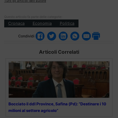
Tutti gli articoli dell'autore
Questo articolo fa parte delle categorie:
Cronaca
Economia
Politica
Condividi
Articoli Correlati
Bocciato il ddl Province, Safina (Pd): “Destinare i 10
milioni al settore agricolo”