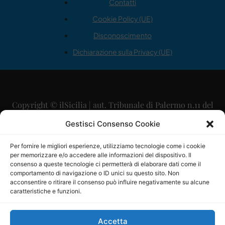
Contatti
Cookie Policy (UE)
Disconoscimento
Dichiarazione sulla Privacy (UE)
Copyright © ilSicilia | aut. Tribunale di Palermo n.11 del
29/09/2015
Gestisci Consenso Cookie
Editore: Mercurio Comunicazione Soc. Coop. A.R.L.
Per fornire le migliori esperienze, utilizziamo tecnologie come i cookie
per memorizzare e/o accedere alle informazioni del dispositivo. Il
Direttore Editoriale: Maurizio Scaglione
consenso a queste tecnologie ci permetterà di elaborare dati come il
comportamento di navigazione o ID unici su questo sito. Non
Direttore Responsabile: Maria Calabrese
acconsentire o ritirare il consenso può influire negativamente su alcune
caratteristiche e funzioni.
p.zza Sant’Oliva, 9 – 90141 – Palermo – 091335557
P.IVA: 06334930820
Accetta