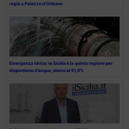
regia a Palazzo d’Orléans
Emergenza idrica: la Sicilia è la quinta regione per
dispersione d’acqua, siamo al 51,6%