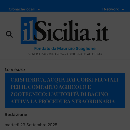
Cronache locali
Il Network
Fondato da Maurizio Scaglione
VENERDÌ 7 AGOSTO 2026 - AGGIORNATO ALLE 10:43
Le misure
CRISI IDRICA, ACQUA DAI CORSI FLUVIALI
PER IL COMPARTO AGRICOLO E
ZOOTECNICO: L’AUTORITÀ DI BACINO
ATTIVA LA PROCEDURA STRAORDINARIA
Redazione
martedì 23 Settembre 2025