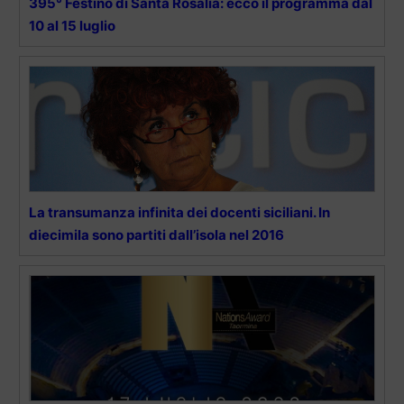
395° Festino di Santa Rosalia: ecco il programma dal
10 al 15 luglio
La transumanza infinita dei docenti siciliani. In
diecimila sono partiti dall’isola nel 2016