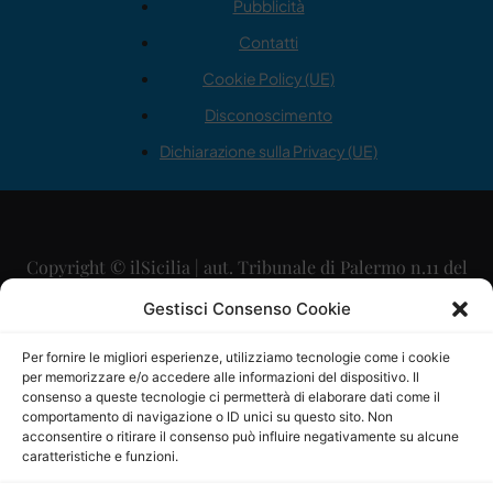
Pubblicità
Contatti
Cookie Policy (UE)
Disconoscimento
Dichiarazione sulla Privacy (UE)
Copyright © ilSicilia | aut. Tribunale di Palermo n.11 del
29/09/2015
Gestisci Consenso Cookie
Editore: Mercurio Comunicazione Soc. Coop. A.R.L.
Per fornire le migliori esperienze, utilizziamo tecnologie come i cookie
per memorizzare e/o accedere alle informazioni del dispositivo. Il
Direttore Editoriale: Maurizio Scaglione
consenso a queste tecnologie ci permetterà di elaborare dati come il
comportamento di navigazione o ID unici su questo sito. Non
Direttore Responsabile: Maria Calabrese
acconsentire o ritirare il consenso può influire negativamente su alcune
caratteristiche e funzioni.
p.zza Sant’Oliva, 9 – 90141 – Palermo – 091335557