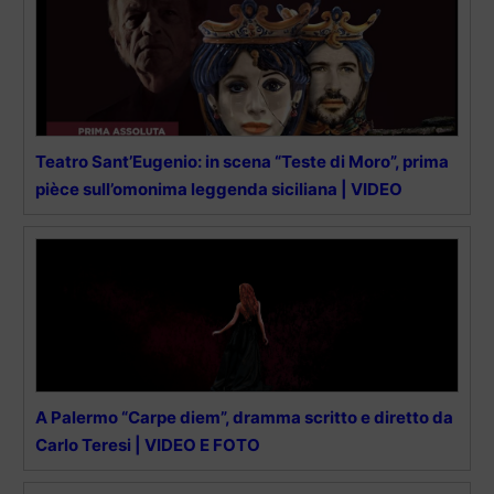
Teatro Sant’Eugenio: in scena “Teste di Moro”, prima
pièce sull’omonima leggenda siciliana | VIDEO
A Palermo “Carpe diem”, dramma scritto e diretto da
Carlo Teresi | VIDEO E FOTO