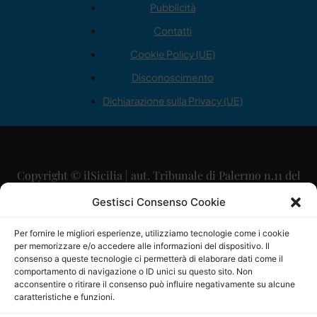
Pubblicità
Contatti
Cookie Policy (UE)
Disconoscimento
Dichiarazione sulla Privacy (UE)
Copyright © ilSicilia | aut. Tribunale di Palermo n.11 del
29/09/2015
Gestisci Consenso Cookie
Editore: Mercurio Comunicazione Soc. Coop. A.R.L.
Per fornire le migliori esperienze, utilizziamo tecnologie come i cookie
per memorizzare e/o accedere alle informazioni del dispositivo. Il
Direttore Editoriale: Maurizio Scaglione
consenso a queste tecnologie ci permetterà di elaborare dati come il
comportamento di navigazione o ID unici su questo sito. Non
Direttore Responsabile: Maria Calabrese
acconsentire o ritirare il consenso può influire negativamente su alcune
caratteristiche e funzioni.
p.zza Sant’Oliva, 9 – 90141 – Palermo – 091335557