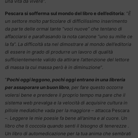
una vita da vivere
“.
Pescara si sofferma sul mondo del libro e dell’editoria
: “
È
un settore molto particolare di difficilissimo inserimento
da parte delle ormai tante “voci nuove” che tentano di
affacciarsi e parafrasando la nota canzone “uno su mille ce
la fa”. La difficoltà sta nel dimostrare al mondo dell’editoria
di essere in grado di produrre un lavoro di qualità
sufficientemente valido da attirare l’attenzione del lettore
di massa la cui massa però è in diminuzione
“.
“
Pochi oggi leggono, pochi oggi entrano in una libreria
per assaporare un buon libro
, per fare questo occorre
volersi bene e prendere il proprio tempo ma pare che il
sistema web prevalga e la velocità di acquisire cultura in
pillole mediatiche vada per la maggiore
– attacca Pescara
–
. Leggere le mie poesie fa bene all’anima e al cuore. Un
libro che ti coccola quando senti il bisogno di tenerezze .
Un libro di automedicazione per la tua anima che sembrati