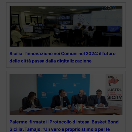
Sicilia, l’innovazione nei Comuni nel 2024: il futuro
delle città passa dalla digitalizzazione
Palermo, firmato il Protocollo d’Intesa ‘Basket Bond
Sicilia’. Tamajo: “Un vero e proprio stimolo per le