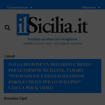
Cronache locali
Il Network
Fondato da Maurizio Scaglione
VENERDÌ 7 AGOSTO 2026 - AGGIORNATO ALLE 18:01
I bandi
DALLA REGIONE UN MILIARDO E MEZZO
PER LE IMPRESE SICILIANE, TAMAJO:
“INNOVAZIONE E DIGITALIZZAZIONE
PAROLE CHIAVE PER LO SVILUPPO”
CLICCA PER IL VIDEO
Annalisa Ciprì