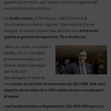
appeal sul territorio, per toccare tutte le esigenze del
mondo produttivo siciliano
“.
La
Sicilia cresce
, il Pil cresce, i dati Svimez e di
Unioncamere ci danno ragione. Una crescita che ha
bisogno di essere supportata, perché solo
attraverso
questa si genera occupazione, Pil e ricchezza.
“
Non c’è norma, circolare o
bando, che io non abbia
prima concordato con i
diversi settori nevralgici
per la Sicilia
“.
Nel dettaglio si tratta di
una
trance di sei linee di intervento da 262.999.368 euro
,
rispetto ad un miliardo e 400 milioni di euro complessivi
di spesa
.
I
sei bandi mettono a disposizione 120.000.000 euro
per