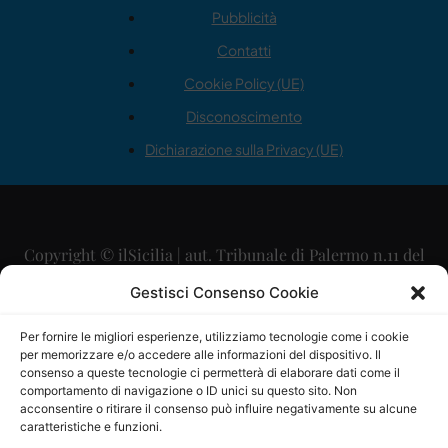
Pubblicità
Contatti
Cookie Policy (UE)
Disconoscimento
Dichiarazione sulla Privacy (UE)
Copyright © ilSicilia | aut. Tribunale di Palermo n.11 del
29/09/2015
Gestisci Consenso Cookie
Editore: Mercurio Comunicazione Soc. Coop. A.R.L.
Per fornire le migliori esperienze, utilizziamo tecnologie come i cookie
per memorizzare e/o accedere alle informazioni del dispositivo. Il
Direttore Editoriale: Maurizio Scaglione
consenso a queste tecnologie ci permetterà di elaborare dati come il
comportamento di navigazione o ID unici su questo sito. Non
Direttore Responsabile: Maria Calabrese
acconsentire o ritirare il consenso può influire negativamente su alcune
caratteristiche e funzioni.