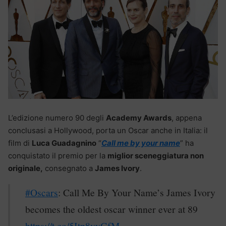
L’edizione numero 90 degli
Academy Awards
, appena
conclusasi a Hollywood, porta un Oscar anche in Italia: il
film di
Luca Guadagnino
“
Call me by your name
” ha
conquistato il premio per la
miglior sceneggiatura non
originale,
consegnato a
James Ivory
.
#Oscars
: Call Me By Your Name’s James Ivory
becomes the oldest oscar winner ever at 89
https://t.co/5Itp8vyGfM