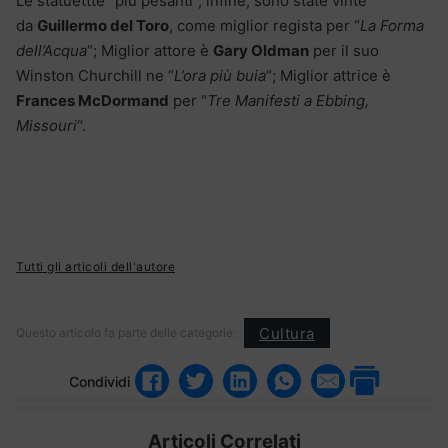
Le statuettte “più pesanti”, infine, sono state vinte
da
Guillermo del Toro
, come miglior regista per “
La Forma
dell’Acqua
“; Miglior attore è
Gary Oldman
per il suo
Winston Churchill ne “
L’ora più buia
“; Miglior attrice è
Frances McDormand
per “
Tre Manifesti a Ebbing,
Missouri
“.
Tutti gli articoli dell'autore
Cultura
Questo articolo fa parte delle categorie:
Condividi
Articoli Correlati