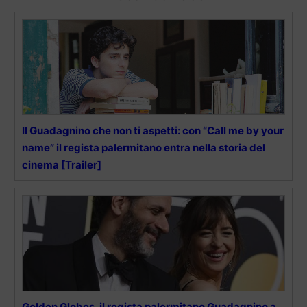
Il Guadagnino che non ti aspetti: con “Call me by your
name” il regista palermitano entra nella storia del
cinema [Trailer]
Golden Globes, il regista palermitano Guadagnino a