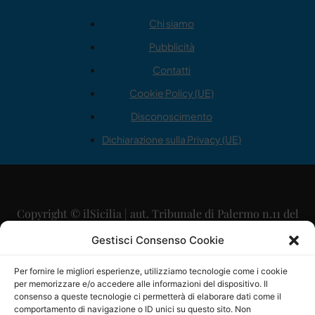
Chi siamo
Pubblicità
Contatti
Cookie Policy (UE)
Disconoscimento
Dichiarazione sulla Privacy (UE)
Copyright © ilSicilia | aut. Tribunale di Palermo n.11 del
29/09/2015
Gestisci Consenso Cookie
Editore: Mercurio Comunicazione Soc. Coop. A.R.L.
Per fornire le migliori esperienze, utilizziamo tecnologie come i cookie
per memorizzare e/o accedere alle informazioni del dispositivo. Il
Direttore Editoriale: Maurizio Scaglione
consenso a queste tecnologie ci permetterà di elaborare dati come il
comportamento di navigazione o ID unici su questo sito. Non