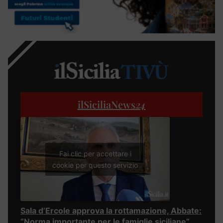
ilSiciliaNews
24
Fai clic per accettare i
cookie per questo servizio
Sala d’Ercole approva la rottamazione, Abbate:
“Norma importante per le famiglie siciliane”