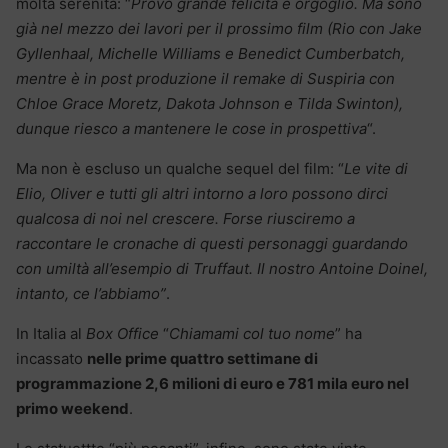
molta serenità: “
Provo grande felicità e orgoglio. Ma sono
già nel mezzo dei lavori per il prossimo film (Rio con Jake
Gyllenhaal, Michelle Williams e Benedict Cumberbatch,
mentre è in post produzione il remake di Suspiria con
Chloe Grace Moretz, Dakota Johnson e Tilda Swinton),
dunque riesco a mantenere le cose in prospettiva
“.
Ma non è escluso un qualche sequel del film: “
Le vite di
Elio, Oliver e tutti gli altri intorno a loro possono dirci
qualcosa di noi nel crescere. Forse riusciremo a
raccontare le cronache di questi personaggi guardando
con umiltà all’esempio di Truffaut. Il nostro Antoine Doinel,
intanto, ce l’abbiamo”
.
In Italia al
Box Office
“
Chiamami col tuo nome
” ha
incassato
nelle prime quattro settimane di
programmazione 2,6 milioni di euro e 781 mila euro nel
primo weekend
.