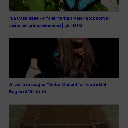
“La Casa delle Farfalle” torna a Palermo: boom di
visite nel primo weekend | LE FOTO
Al via la rassegna “Verba Manent” al Teatro Del
Baglio di Villafrati