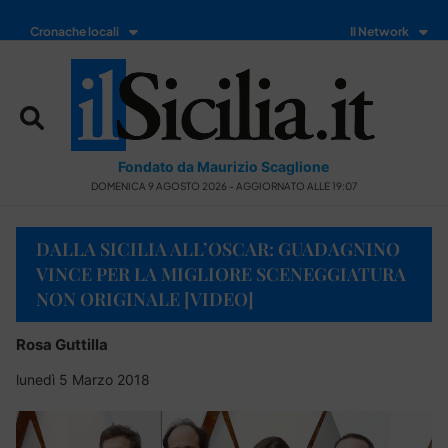
Cronache locali
Il Network
Fondato da Maurizio Scaglione
DOMENICA 9 AGOSTO 2026 - AGGIORNATO ALLE 19:07
DALLA SICILIA ALL’OSCAR: GUADAGNINO
VINCE PER LA MIGLIORE SCENEGGIATURA
NON ORIGINALE [VIDEO]
Rosa Guttilla
lunedì 5 Marzo 2018