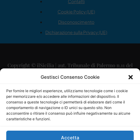
Contatti
Cookie Policy (UE)
Disconoscimento
Dichiarazione sulla Privacy (UE)
Copyright © ilSicilia | aut. Tribunale di Palermo n.11 del
29/09/2015
Gestisci Consenso Cookie
Editore: Mercurio Comunicazione Soc. Coop. A.R.L.
Per fornire le migliori esperienze, utilizziamo tecnologie come i cookie
per memorizzare e/o accedere alle informazioni del dispositivo. Il
Direttore Editoriale: Maurizio Scaglione
consenso a queste tecnologie ci permetterà di elaborare dati come il
comportamento di navigazione o ID unici su questo sito. Non
Direttore Responsabile: Maria Calabrese
acconsentire o ritirare il consenso può influire negativamente su alcune
caratteristiche e funzioni.
p.zza Sant’Oliva, 9 – 90141 – Palermo – 091335557
P.IVA: 06334930820
Accetta