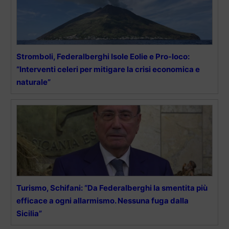
Stromboli, Federalberghi Isole Eolie e Pro-loco:
“Interventi celeri per mitigare la crisi economica e
naturale”
Turismo, Schifani: “Da Federalberghi la smentita più
efficace a ogni allarmismo. Nessuna fuga dalla
Sicilia”