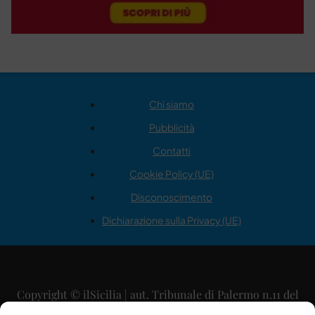
Chi siamo
Pubblicità
Contatti
Cookie Policy (UE)
Disconoscimento
Dichiarazione sulla Privacy (UE)
Copyright © ilSicilia | aut. Tribunale di Palermo n.11 del
29/09/2015