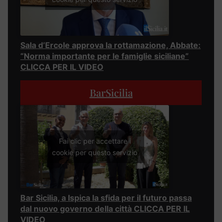
Sala d’Ercole approva la rottamazione, Abbate:
“Norma importante per le famiglie siciliane”
CLICCA PER IL VIDEO
BarSicilia
Fai clic per accettare i
cookie per questo servizio
Bar Sicilia, a Ispica la sfida per il futuro passa
dal nuovo governo della città CLICCA PER IL
VIDEO