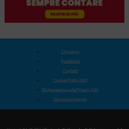
Chi siamo
Pubblicità
Contatti
Cookie Policy (UE)
Dichiarazione sulla Privacy (UE)
Disconoscimento