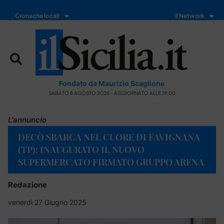
Cronache locali
Il Network
Fondato da Maurizio Scaglione
SABATO 8 AGOSTO 2026 - AGGIORNATO ALLE 19:00
L'annuncio
DECÒ SBARCA NEL CUORE DI FAVIGNANA
(TP): INAUGURATO IL NUOVO
SUPERMERCATO FIRMATO GRUPPO ARENA
Redazione
venerdì 27 Giugno 2025