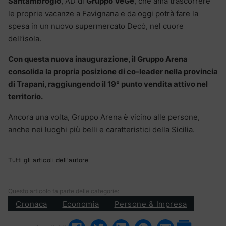
Santambrogio
, AD di
Gruppo VéGé
, che ama trascorrere
le proprie vacanze a Favignana e da oggi potrà fare la
spesa in un nuovo supermercato Decò, nel cuore
dell’isola.
Con questa nuova inaugurazione, il Gruppo Arena
consolida la propria posizione di co-leader nella provincia
di Trapani, raggiungendo il 19° punto vendita attivo nel
territorio.
Ancora una volta, Gruppo Arena è vicino alle persone,
anche nei luoghi più belli e caratteristici della Sicilia.
Tutti gli articoli dell'autore
Questo articolo fa parte delle categorie:
Cronaca
Economia
Persone & Impresa