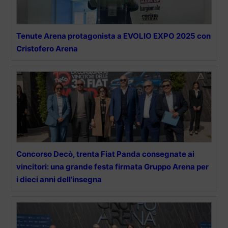
Tenute Arena protagonista a EVOLIO EXPO 2025 con
Cristofero Arena
Concorso Decò, trenta Fiat Panda consegnate ai
vincitori: una grande festa firmata Gruppo Arena per
i dieci anni dell’insegna