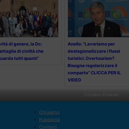
rità di genere, la Dc:
Anello: “Lavoriamo per
attaglia di civiltà che
destagionalizzare i flussi
guarda tutti quanti”
turistici. Overtourism?
Bisogna regolarizzare il
comparto” CLICCA PER IL
VIDEO
Cordaro-Orlando
Chi siamo
Pubblicità
Contatti