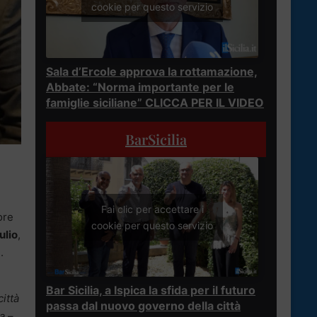
cookie per questo servizio
Sala d’Ercole approva la rottamazione,
Abbate: “Norma importante per le
famiglie siciliane” CLICCA PER IL VIDEO
BarSicilia
Fai clic per accettare i
ore
cookie per questo servizio
ulio
,
.
Bar Sicilia, a Ispica la sfida per il futuro
città
passa dal nuovo governo della città
ra
–