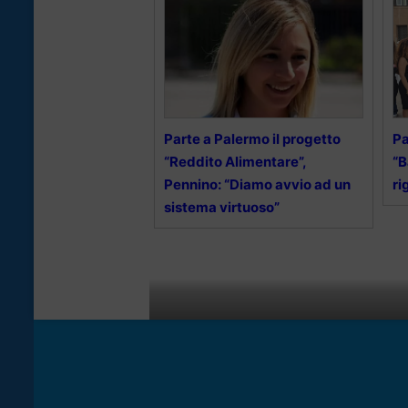
Parte a Palermo il progetto
Pa
“Reddito Alimentare”,
“B
Pennino: “Diamo avvio ad un
ri
sistema virtuoso”