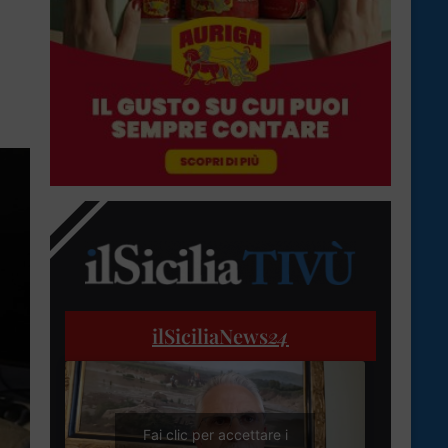
ilSiciliaNews
24
Fai clic per accettare i