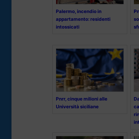
Palermo, incendio in
Pn
appartamento: residenti
so
intossicati
sf
Pnrr, cinque milioni alle
Da
Università siciliane
ca
ri
in