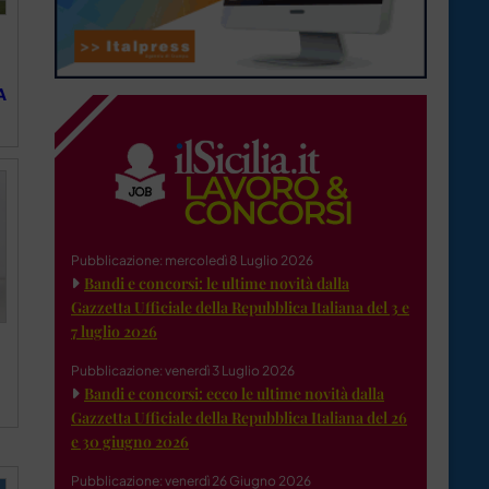
A
Pubblicazione: mercoledì 8 Luglio 2026
Bandi e concorsi: le ultime novità dalla
Gazzetta Ufficiale della Repubblica Italiana del 3 e
7 luglio 2026
Pubblicazione: venerdì 3 Luglio 2026
Bandi e concorsi: ecco le ultime novità dalla
Gazzetta Ufficiale della Repubblica Italiana del 26
e 30 giugno 2026
Pubblicazione: venerdì 26 Giugno 2026