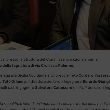
tiva, presso la Struttura del Commissario nazionale per la
ne della fognatura di via Cruillas a Palermo
.
elega alla Sicilia Occidentale Onorevole
Toto Cordaro
, l’assess
mo
Totò Orlando
, il direttore dei lavori Ingegnere
Berardo Giangi
elli s.r.l. Ingegnere
Salvatore Catanzaro
e il RUP dei lavori Ing
 la riqualificazione di un’importante zona periferica della nostra 
ti e dunque entro i 18 mesi previsti per la realizzazione dell’ope