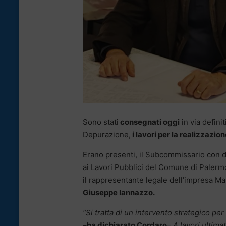
Sono stati
consegnati oggi
in via defini
Depurazione,
i lavori per la realizzazio
Erano presenti, il Subcommissario con d
ai Lavori Pubblici del Comune di Paler
il rappresentante legale dell’impresa Man
Giuseppe Iannazzo.
“Si tratta di un intervento strategico per
–
ha dichiarato Cordaro
– A lavori ultima