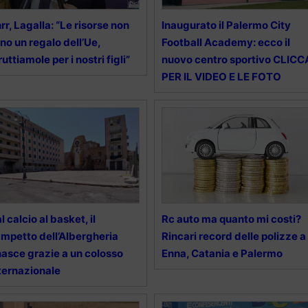
rr, Lagalla: “Le risorse non
Inaugurato il Palermo City
no un regalo dell’Ue,
Football Academy: ecco il
ruttiamole per i nostri figli”
nuovo centro sportivo CLICC
PER IL VIDEO E LE FOTO
l calcio al basket, il
Rc auto ma quanto mi costi?
mpetto dell’Albergheria
Rincari record delle polizze a
nasce grazie a un colosso
Enna, Catania e Palermo
ternazionale