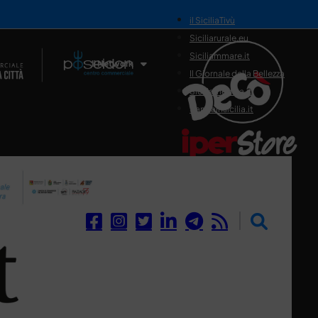
il SiciliaTivù
Siciliarurale.eu
Siciliammare.it
Il Network
Il Giornale della Bellezza
Siciliamedica.it
Sanitainsicilia.it