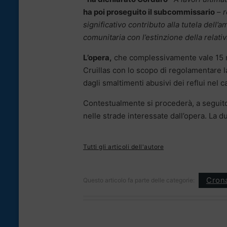
ha poi proseguito il subcommissario
–
r
significativo contributo alla tutela dell
comunitaria con l’estinzione della relati
L’opera,
che complessivamente vale 15 mil
Cruillas con lo scopo di regolamentare la
dagli smaltimenti abusivi dei reflui nel c
Contestualmente si procederà, a seguito 
nelle strade interessate dall’opera. La du
Tutti gli articoli dell'autore
Cron
Questo articolo fa parte delle categorie: