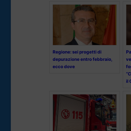
Regione: sei progetti di
Pa
depurazione entro febbraio,
ve
ecco dove
fo
“C
il