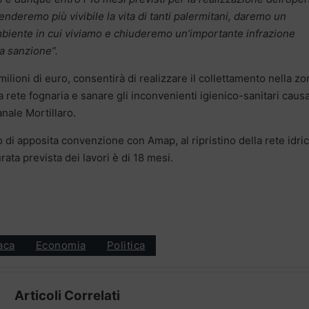
enderemo più vivibile la vita di tanti palermitani, daremo un
’ambiente in cui viviamo e chiuderemo un’importante infrazione
va sanzione”.
ioni di euro, consentirà di realizzare il collettamento nella zo
 rete fognaria e sanare gli inconvenienti igienico-sanitari causa
anale Mortillaro.
di apposita convenzione con Amap, al ripristino della rete idri
rata prevista dei lavori è di 18 mesi.
aca
Economia
Politica
Articoli Correlati