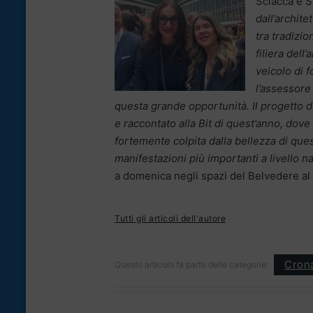
Sciacca e S
dall’archit
tra tradizio
filiera del
veicolo di f
l’assessore
questa grande opportunità. Il progetto d
e raccontato alla Bit di quest’anno, do
fortemente colpita dalla bellezza di que
manifestazioni più importanti a livello n
a domenica negli spazi del Belvedere a
Tutti gli articoli dell'autore
Cron
Questo articolo fa parte delle categorie: