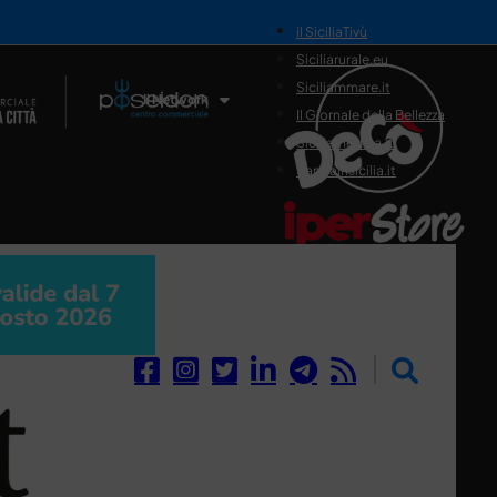
il SiciliaTivù
Siciliarurale.eu
Siciliammare.it
Il Network
Il Giornale della Bellezza
Siciliamedica.it
Sanitainsicilia.it