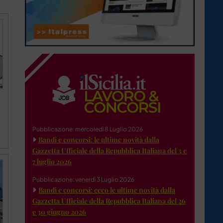
Pubblicazione: mercoledì 8 Luglio 2026
Bandi e concorsi: le ultime novità dalla
Gazzetta Ufficiale della Repubblica Italiana del 3 e
7 luglio 2026
Pubblicazione: venerdì 3 Luglio 2026
Bandi e concorsi: ecco le ultime novità dalla
Gazzetta Ufficiale della Repubblica Italiana del 26
e 30 giugno 2026