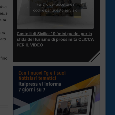
Fai clic per accettare i
ubio
cookie per questo servizio
nella
, un
one
Castelli di Sicilia: 19 ‘mini guide’ per la
zato
sfida del turismo di prossimità CLICCA
PER IL VIDEO
 fino