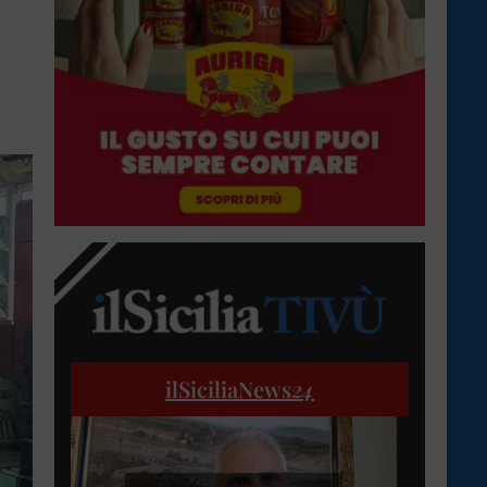
ilSiciliaNews
24