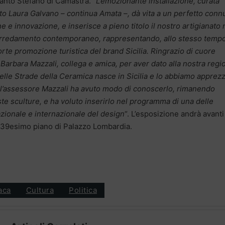
anto Stefano di Camastra. “
L’emozionante installazione, curata
etto Laura Galvano – continua Amata –, dà vita a un perfetto conn
ne e innovazione, e inserisce a pieno titolo il nostro artigianato 
l’arredamento contemporaneo, rappresentando, allo stesso tempo
orte promozione turistica del brand Sicilia. Ringrazio di cuore
 Barbara Mazzali, collega e amica, per aver dato alla nostra regi
elle Strade della Ceramica nasce in Sicilia e lo abbiamo apprez
ve l’assessore Mazzali ha avuto modo di conoscerlo, rimanendo
ste sculture, e ha voluto inserirlo nel programma di una delle
azionale e internazionale del design
“. L’esposizione andrà avanti
l 39esimo piano di Palazzo Lombardia.
aca
Cultura
Politica