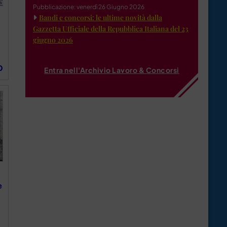
Pubblicazione: venerdì 26 Giugno 2026
Bandi e concorsi: le ultime novità dalla
Gazzetta Ufficiale della Repubblica Italiana del 23
giugno 2026
O
Entra nell'Archivio Lavoro & Concorsi
e