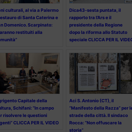
ni culturali, al via a Palermo
Dica43-sesta puntata, il
 restauro di Santa Caterina e
rapporto tra l’Ars e il
n Domenico. Scarpinato:
presidente della Regione
aranno restituiti alla
dopo la riforma allo Statuto
omunità”
speciale CLICCA PER IL VIDE
rigento Capitale della
Aci S. Antonio (CT), il
ltura, Schifani: “In campo
“Manifesto della Razza” per l
r risolvere le questioni
strade della città. Il sindaco
genti” CLICCA PER IL VIDEO
Rocca: “Non offuscare la
storia”