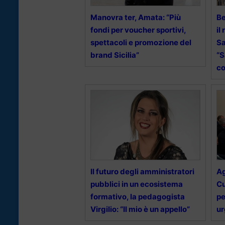
Manovra ter, Amata: “Più
Be
fondi per voucher sportivi,
il
spettacoli e promozione del
Sa
brand Sicilia”
“S
c
Il futuro degli amministratori
Ag
pubblici in un ecosistema
Cu
formativo, la pedagogista
pe
Virgilio: “Il mio è un appello”
ur