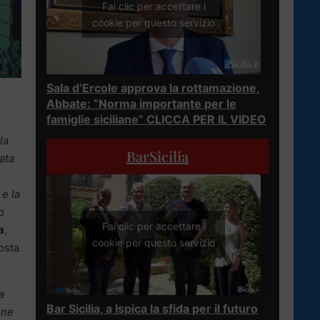
Fai clic per accettare i
cookie per questo servizio
Sala d’Ercole approva la rottamazione,
Abbate: “Norma importante per le
famiglie siciliane” CLICCA PER IL VIDEO
la
BarSicilia
ata
 e la
o
Fai clic per accettare i
a
,
cookie per questo servizio
osta
a
Bar Sicilia, a Ispica la sfida per il futuro
one