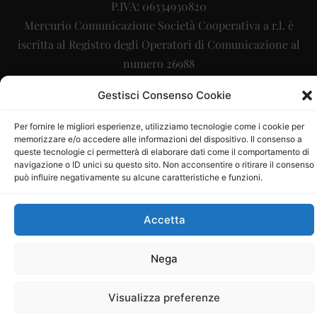
P.IVA: 06334930820
Mercurio Comunicazione Società Cooperativa a r.l. è
iscritta al Registro degli Operatori di Comunicazione al
numero 26988
Sito gestito da
La Digitale srl
–
info@ladigitale.it
Gestisci Consenso Cookie
Per fornire le migliori esperienze, utilizziamo tecnologie come i cookie per
memorizzare e/o accedere alle informazioni del dispositivo. Il consenso a
queste tecnologie ci permetterà di elaborare dati come il comportamento di
navigazione o ID unici su questo sito. Non acconsentire o ritirare il consenso
può influire negativamente su alcune caratteristiche e funzioni.
Accetta
Nega
Visualizza preferenze