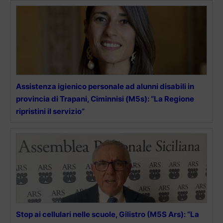
Assistenza igienico personale ad alunni disabili in
provincia di Trapani, Ciminnisi (M5s): “La Regione
ripristini il servizio”
Stop ai cellulari nelle scuole, Gilistro (M5S Ars): “La