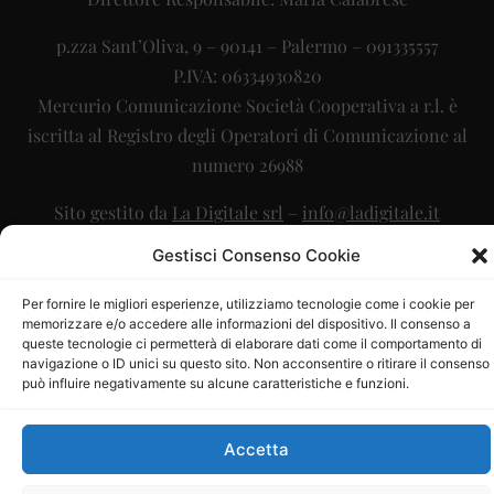
p.zza Sant’Oliva, 9 – 90141 – Palermo – 091335557
P.IVA: 06334930820
Mercurio Comunicazione Società Cooperativa a r.l. è
iscritta al Registro degli Operatori di Comunicazione al
numero 26988
Sito gestito da
La Digitale srl
–
info@ladigitale.it
Gestisci Consenso Cookie
Per fornire le migliori esperienze, utilizziamo tecnologie come i cookie per
memorizzare e/o accedere alle informazioni del dispositivo. Il consenso a
queste tecnologie ci permetterà di elaborare dati come il comportamento di
navigazione o ID unici su questo sito. Non acconsentire o ritirare il consenso
può influire negativamente su alcune caratteristiche e funzioni.
Accetta