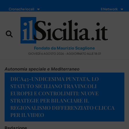
Cronache locali
Il Network
Fondato da Maurizio Scaglione
GIOVEDÌ 6 AGOSTO 2026 - AGGIORNATO ALLE 18:01
Autonomia speciale e Mediterraneo
DICA43-UNDICESIMA PUNTATA, LO
STATUTO SICILIANO TRA VINCOLI
EUROPEI E CONTROLIMITI: NUOVE
STRATEGIE PER BILANCIARE IL
REGIONALISMO DIFFERENZIATO CLICCA
PER IL VIDEO
Redazione