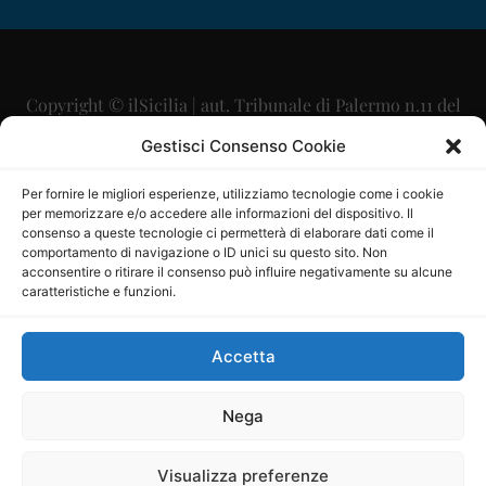
Copyright © ilSicilia | aut. Tribunale di Palermo n.11 del
29/09/2015
Gestisci Consenso Cookie
Editore: Mercurio Comunicazione Soc. Coop. A.R.L.
Per fornire le migliori esperienze, utilizziamo tecnologie come i cookie
per memorizzare e/o accedere alle informazioni del dispositivo. Il
Direttore Editoriale: Maurizio Scaglione
consenso a queste tecnologie ci permetterà di elaborare dati come il
comportamento di navigazione o ID unici su questo sito. Non
Direttore Responsabile: Maria Calabrese
acconsentire o ritirare il consenso può influire negativamente su alcune
caratteristiche e funzioni.
p.zza Sant’Oliva, 9 – 90141 – Palermo – 091335557
P.IVA: 06334930820
Accetta
Mercurio Comunicazione Società Cooperativa a r.l. è
iscritta al Registro degli Operatori di Comunicazione al
Nega
numero 26988
Visualizza preferenze
Sito gestito da
La Digitale srl
–
info@ladigitale.it