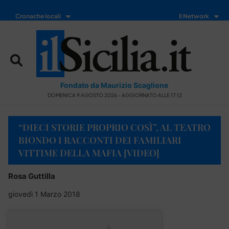
Cronache locali
Il Network
Fondato da Maurizio Scaglione
DOMENICA 9 AGOSTO 2026 - AGGIORNATO ALLE 17:12
“DIECI STORIE PROPRIO COSÌ”, AL TEATRO
BIONDO I RACCONTI DEI FAMILIARI
VITTIME DELLA MAFIA [VIDEO]
Rosa Guttilla
giovedì 1 Marzo 2018