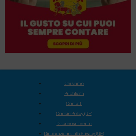
Chi siamo
Pubblicità
Contatti
Cookie Policy (UE)
Disconoscimento
Dichiarazione sulla Privacy (UE)