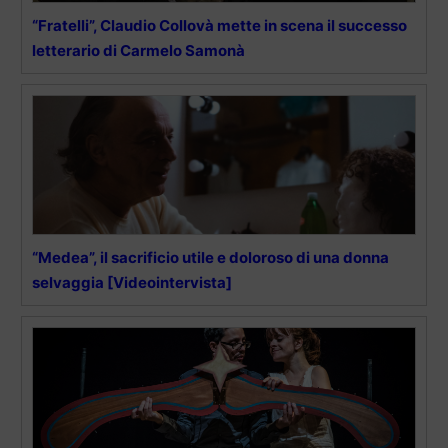
“Fratelli”, Claudio Collovà mette in scena il successo
letterario di Carmelo Samonà
“Medea”, il sacrificio utile e doloroso di una donna
selvaggia [Videointervista]