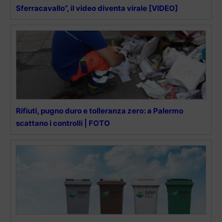
Sferracavallo”, il video diventa virale [VIDEO]
Rifiuti, pugno duro e tolleranza zero: a Palermo
scattano i controlli | FOTO