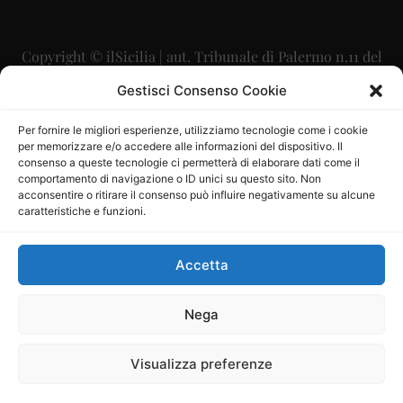
Copyright © ilSicilia | aut. Tribunale di Palermo n.11 del
29/09/2015
Gestisci Consenso Cookie
Editore: Mercurio Comunicazione Soc. Coop. A.R.L.
Per fornire le migliori esperienze, utilizziamo tecnologie come i cookie
per memorizzare e/o accedere alle informazioni del dispositivo. Il
Direttore Editoriale: Maurizio Scaglione
consenso a queste tecnologie ci permetterà di elaborare dati come il
comportamento di navigazione o ID unici su questo sito. Non
Direttore Responsabile: Maria Calabrese
acconsentire o ritirare il consenso può influire negativamente su alcune
caratteristiche e funzioni.
p.zza Sant’Oliva, 9 – 90141 – Palermo – 091335557
P.IVA: 06334930820
Accetta
Mercurio Comunicazione Società Cooperativa a r.l. è
iscritta al Registro degli Operatori di Comunicazione al
Nega
numero 26988
Visualizza preferenze
Sito gestito da
La Digitale srl
–
info@ladigitale.it