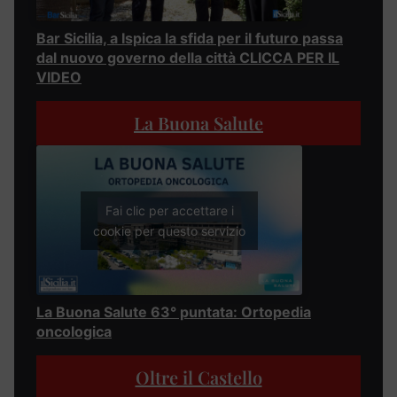
Bar Sicilia, a Ispica la sfida per il futuro passa
dal nuovo governo della città CLICCA PER IL
VIDEO
La Buona Salute
Fai clic per accettare i
cookie per questo servizio
La Buona Salute 63° puntata: Ortopedia
oncologica
Oltre il Castello