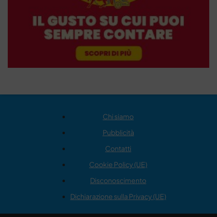
Chi siamo
Pubblicità
Contatti
Cookie Policy (UE)
Disconoscimento
Dichiarazione sulla Privacy (UE)