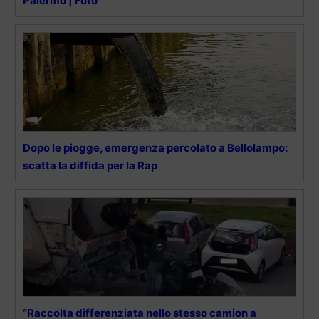
Palermo | Foto
Dopo le piogge, emergenza percolato a Bellolampo:
scatta la diffida per la Rap
“Raccolta differenziata nello stesso camion a