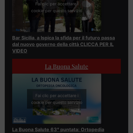
Fai clic per accettare i
cookie per questo servizio
Bar Sicilia, a Ispica la sfida per il futuro passa
dal nuovo governo della città CLICCA PER IL
VIDEO
La Buona Salute
Fai clic per accettare i
cookie per questo servizio
La Buona Salute 63° puntata: Ortopedia