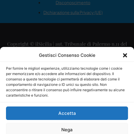
Disconoscimento
Dichiarazione sulla Privacy (UE)
Copyright © ilSicilia | aut. Tribunale di Palermo n.11 del
29/09/2015
Gestisci Consenso Cookie
Editore: Mercurio Comunicazione Soc. Coop. A.R.L.
Per fornire le migliori esperienze, utilizziamo tecnologie come i cookie
per memorizzare e/o accedere alle informazioni del dispositivo. Il
Direttore Editoriale: Maurizio Scaglione
consenso a queste tecnologie ci permetterà di elaborare dati come il
comportamento di navigazione o ID unici su questo sito. Non
Direttore Responsabile: Maria Calabrese
acconsentire o ritirare il consenso può influire negativamente su alcune
caratteristiche e funzioni.
p.zza Sant’Oliva, 9 – 90141 – Palermo – 091335557
P.IVA: 06334930820
Accetta
Mercurio Comunicazione Società Cooperativa a r.l. è
iscritta al Registro degli Operatori di Comunicazione al
Nega