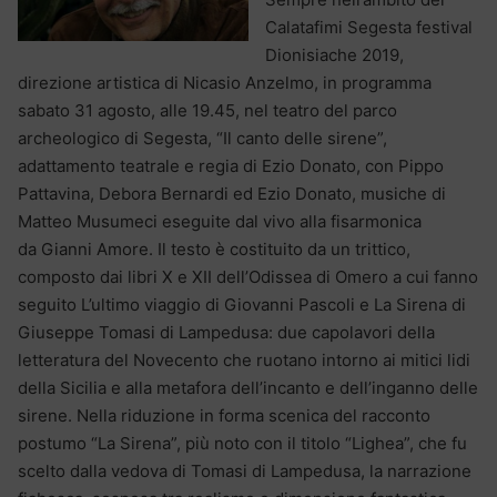
Calatafimi Segesta festival
Dionisiache 2019,
direzione artistica di Nicasio Anzelmo, in programma
sabato 31 agosto, alle 19.45, nel teatro del parco
archeologico di Segesta, “Il canto delle sirene”,
adattamento teatrale e regia di Ezio Donato, con Pippo
Pattavina, Debora Bernardi ed Ezio Donato, musiche di
Matteo Musumeci eseguite dal vivo alla fisarmonica
da Gianni Amore. Il testo è costituito da un trittico,
composto dai libri X e XII dell’Odissea di Omero a cui fanno
seguito L’ultimo viaggio di Giovanni Pascoli e La Sirena di
Giuseppe Tomasi di Lampedusa: due capolavori della
letteratura del Novecento che ruotano intorno ai mitici lidi
della Sicilia e alla metafora dell’incanto e dell’inganno delle
sirene. Nella riduzione in forma scenica del racconto
postumo “La Sirena”, più noto con il titolo “Lighea”, che fu
scelto dalla vedova di Tomasi di Lampedusa, la narrazione