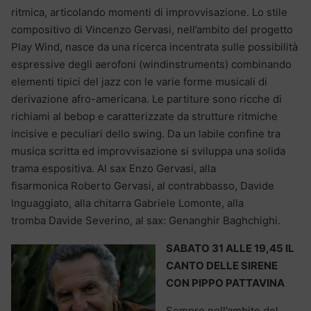
ritmica, articolando momenti di improvvisazione. Lo stile
compositivo di Vincenzo Gervasi, nell’ambito del progetto
Play Wind, nasce da una ricerca incentrata sulle possibilità
espressive degli aerofoni (windinstruments) combinando
elementi tipici del jazz con le varie forme musicali di
derivazione afro-americana. Le partiture sono ricche di
richiami al bebop e caratterizzate da strutture ritmiche
incisive e peculiari dello swing. Da un labile confine tra
musica scritta ed improvvisazione si sviluppa una solida
trama espositiva. Al sax Enzo Gervasi, alla
fisarmonica Roberto Gervasi, al contrabbasso, Davide
Inguaggiato, alla chitarra Gabriele Lomonte, alla
tromba Davide Severino, al sax: Genanghir Baghchighi.
SABATO 31 ALLE 19,45 IL
CANTO DELLE SIRENE
CON PIPPO PATTAVINA
Sempre nell’ambito del