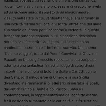
fiabesca, sospesa tra realismo e dimensione fantastica,
ruota intorno ad un anziano professore di greco che rivela
ad un giovane amico il segreto di un magico amore,
vissuto nell’estate in cui, ventisettenne, si era ritrovato in
una località marina siciliana, diviso tra l’attrazione del mare
e lo studio del greco per il concorso a cattedra. In questo
frangente sarebbe esplosa in lui la passione ricambiata
per una bellissima sirena, Lighea, il cui richiamo ha
continuato a cadenzare i ritmi della sua vita. Nel poema
“L’ultimo viaggio”, tratto dai Poemi Conviviali di Giovanni
Pascoli, un Ulisse già vecchio racconta le sue peripezie
attorno a una fantastica Trinacria, luogo di straordinari
incontri, nella dimora di Eolo, fra Scilla e Cariddi, con la
dea Calypso. Il mitico eroe di Omero e la sua Sicilia
diventano, nell’immaginario letterario di narratori e poeti,
dall’antichità fino a Dante e poi Pascoli, Saba e i
contemporanei, la rappresentazione del conflitto eterno
fra il desiderio alimentato dalla curiosità e le frustrazioni