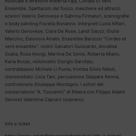
musicale e direttore Roberta Faja, Cordes Et Vent
Ensemble. Spettacolo del fuoco, maschere ed attrezzi
scenici Valerio Genovese e Sabrina Firmaturi, scenografie
e body painting Fiorella Bonanno. Interpreti Lucia Alfieri,
Valerio Genovese, Clara De Rose, Landi Sacco, Giulia
Mancino, Eleonora Amato. Ensemble Barocco “Cordes et
vent ensamble”: violini Salvatori Guiscardo, Annalisa
Scalia, Rosa Alongi, Martina De Sensi, Roberta Miano,
Karla Bocaz, violoncello Giorgio Garofalo,
contrabbasso Michele Li Puma, tromba Silvio Natoli,
clavicembalo: Licia Tani, percussione Gaspare Renna,
controtenore Giuseppe Montagno. I solisti del
conservatorio “A. Toscanini” di Ribera con Filippo Adami
(tenore) Valentina Capraro (soprano).
Info e ticket
https://www. calatafimisegestafestival.it/ info-e-ticket/