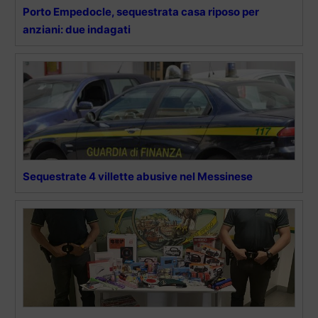
Porto Empedocle, sequestrata casa riposo per
anziani: due indagati
Sequestrate 4 villette abusive nel Messinese