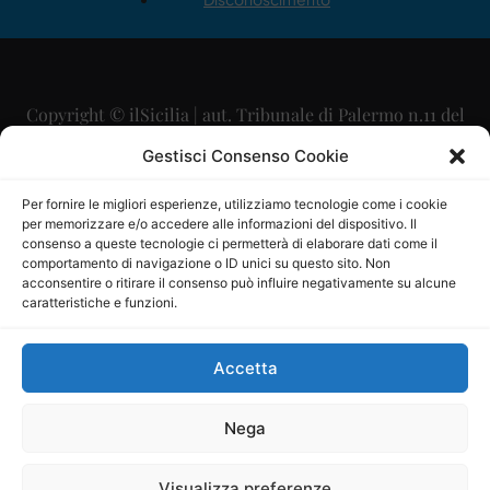
Copyright © ilSicilia | aut. Tribunale di Palermo n.11 del
29/09/2015
Gestisci Consenso Cookie
Editore: Mercurio Comunicazione Soc. Coop. A.R.L.
Per fornire le migliori esperienze, utilizziamo tecnologie come i cookie
per memorizzare e/o accedere alle informazioni del dispositivo. Il
Direttore Editoriale: Maurizio Scaglione
consenso a queste tecnologie ci permetterà di elaborare dati come il
comportamento di navigazione o ID unici su questo sito. Non
Direttore Responsabile: Maria Calabrese
acconsentire o ritirare il consenso può influire negativamente su alcune
caratteristiche e funzioni.
p.zza Sant’Oliva, 9 – 90141 – Palermo – 091335557
P.IVA: 06334930820
Accetta
Mercurio Comunicazione Società Cooperativa a r.l. è
iscritta al Registro degli Operatori di Comunicazione al
Nega
numero 26988
Visualizza preferenze