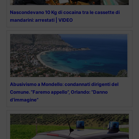
Nascondevano 10 Kg di cocaina tra le cassette di
mandarini: arrestati | VIDEO
Abusivismo a Mondello: condannati dirigenti del
Comune. “Faremo appello”, Orlando: “Danno
d’immagine”