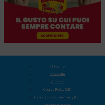
Chi siamo
Pubblicità
Contatti
Cookie Policy (UE)
Dichiarazione sulla Privacy (UE)
Disconoscimento