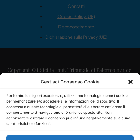
Contatti
Cookie Policy (UE)
Disconoscimento
Dichiarazione sulla Privacy (UE)
Copyright © ilSicilia | aut. Tribunale di Palermo n.11 del
29/09/2015
Gestisci Consenso Cookie
Editore: Mercurio Comunicazione Soc. Coop. A.R.L.
Per fornire le migliori esperienze, utilizziamo tecnologie come i cookie
per memorizzare e/o accedere alle informazioni del dispositivo. Il
Direttore Editoriale: Maurizio Scaglione
consenso a queste tecnologie ci permetterà di elaborare dati come il
comportamento di navigazione o ID unici su questo sito. Non
Direttore Responsabile: Maria Calabrese
acconsentire o ritirare il consenso può influire negativamente su alcune
caratteristiche e funzioni.
p.zza Sant’Oliva, 9 – 90141 – Palermo – 091335557