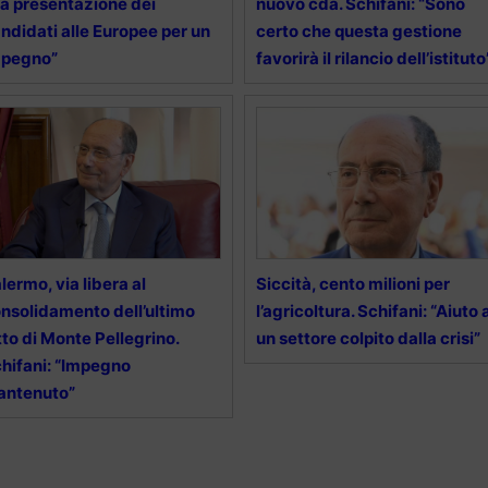
la presentazione dei
nuovo cda. Schifani: “Sono
ndidati alle Europee per un
certo che questa gestione
mpegno”
favorirà il rilancio dell’istituto
lermo, via libera al
Siccità, cento milioni per
nsolidamento dell’ultimo
l’agricoltura. Schifani: “Aiuto 
tto di Monte Pellegrino.
un settore colpito dalla crisi”
hifani: “Impegno
antenuto”