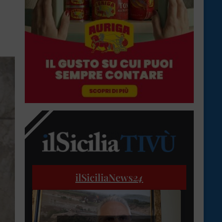
ilSiciliaNews
24