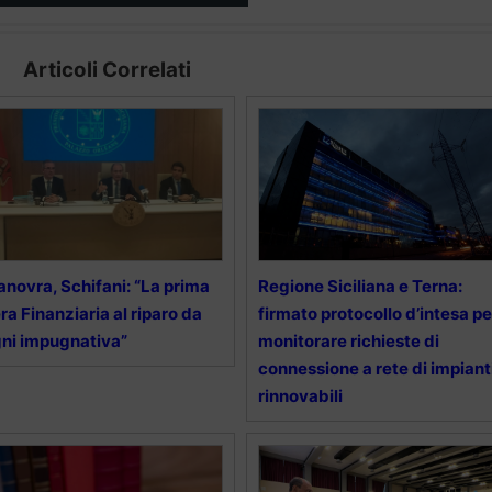
Articoli Correlati
novra, Schifani: “La prima
Regione Siciliana e Terna:
ra Finanziaria al riparo da
firmato protocollo d’intesa pe
ni impugnativa”
monitorare richieste di
connessione a rete di impiant
rinnovabili