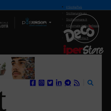
il SiciliaTivù
Siciliarurale.eu
Siciliammare.it
Il Network
Il Giornale della Bellezza
Siciliamedica.it
Sanitainsicilia.it