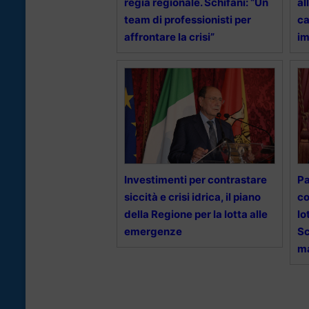
regia regionale. Schifani: “Un
al
team di professionisti per
ca
affrontare la crisi”
i
Investimenti per contrastare
Pa
siccità e crisi idrica, il piano
co
della Regione per la lotta alle
lo
emergenze
Sc
m