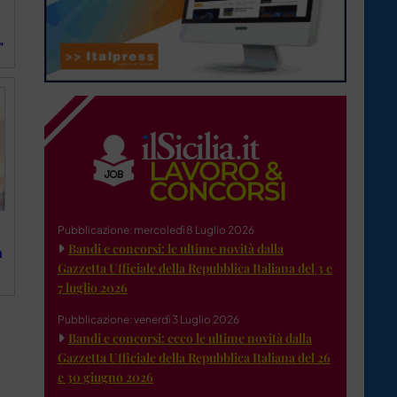
”
Pubblicazione: mercoledì 8 Luglio 2026
Bandi e concorsi: le ultime novità dalla
a
Gazzetta Ufficiale della Repubblica Italiana del 3 e
7 luglio 2026
Pubblicazione: venerdì 3 Luglio 2026
Bandi e concorsi: ecco le ultime novità dalla
Gazzetta Ufficiale della Repubblica Italiana del 26
e 30 giugno 2026