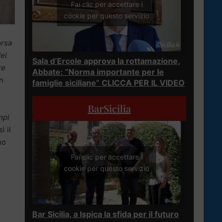
Fai clic per accettare i
cookie per questo servizio
orsa
dei
Sala d’Ercole approva la rottamazione,
re
Abbate: “Norma importante per le
n
famiglie siciliane” CLICCA PER IL VIDEO
BarSicilia
mpi
ì il
no
Fai clic per accettare i
cookie per questo servizio
Bar Sicilia, a Ispica la sfida per il futuro