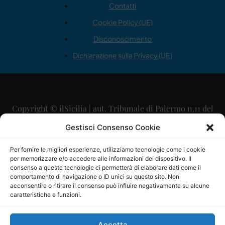
Contatti
Cookie Policy (UE)
Disconoscimento
Dichiarazione sulla Privacy (UE)
Copyright © ilSicilia | aut. Tribunale di Palermo n.11 del
29/09/2015
Gestisci Consenso Cookie
Editore: Mercurio Comunicazione Soc. Coop. A.R.L.
Per fornire le migliori esperienze, utilizziamo tecnologie come i cookie
per memorizzare e/o accedere alle informazioni del dispositivo. Il
Direttore Editoriale: Maurizio Scaglione
consenso a queste tecnologie ci permetterà di elaborare dati come il
comportamento di navigazione o ID unici su questo sito. Non
Direttore Responsabile: Maria Calabrese
acconsentire o ritirare il consenso può influire negativamente su alcune
caratteristiche e funzioni.
p.zza Sant’Oliva, 9 – 90141 – Palermo – 091335557
P.IVA: 06334930820
Accetta