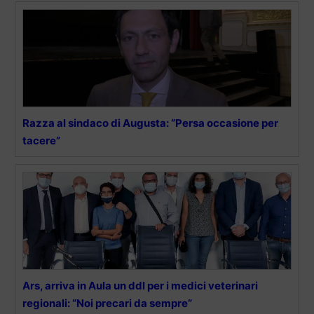
Razza al sindaco di Augusta: “Persa occasione per
tacere”
Ars, arriva in Aula un ddl per i medici veterinari
regionali: “Noi precari da sempre”