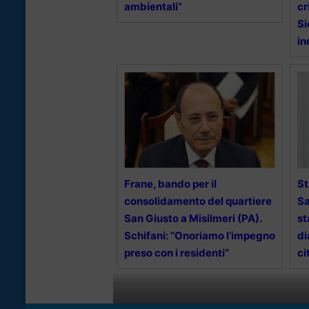
ambientali”
cr
Si
i
Frane, bando per il
St
consolidamento del quartiere
Sa
San Giusto a Misilmeri (PA).
st
Schifani: “Onoriamo l’impegno
di
preso con i residenti”
ci