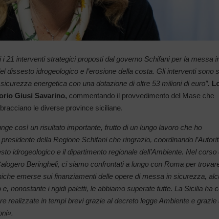
ti i 21 interventi strategici proposti dal governo Schifani per la messa i
el dissesto idrogeologico e l’erosione della costa. Gli interventi sono s
a sicurezza energetica con una dotazione di oltre 53 milioni di euro”.
L
orio Giusi Savarino,
commentando il provvedimento del Mase che
bbracciano le diverse province siciliane.
nge così un risultato importante, frutto di un lungo lavoro che ho
presidente della Regione Schifani che ringrazio, coordinando l’Autorit
sesto idrogeologico e il dipartimento regionale dell’Ambiente. Nel corso 
 Calogero Beringheli, ci siamo confrontati a lungo con Roma per trovar
tecniche emerse sui finanziamenti delle opere di messa in sicurezza, al
io e, nonostante i rigidi paletti, le abbiamo superate tutte. La Sicilia ha 
e realizzate in tempi brevi grazie al decreto legge Ambiente e grazie 
oni».