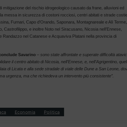
 mitigazione del rischio idrogeologico causato da frane, alluvioni ed
a messa in sicurezza di costoni rocciosi, centri abitati e strade costi
 Messina, Furnari, Capo d’Orando, Saponara, Montagnareale e Alì Terme,
 Castrofilippo, e inoltre Noto nel Siracusano, Nicosia nell’Ennese,
e e Randazzo nel Catanese e Acquaviva Platani nella provincia di
conclude Savarino
–
sono state affrontate e superate difficoltà atavi
lidare il centro abitato di Nicosia, nell’Ennese, e, nell’Agrigentino, quell
a Plaia di Licata e alla sede stradale di viale delle Dune a San Leone, do
omma urgenza, ma che richiedeva un intervento più consistente”.
aca
Economia
Politica