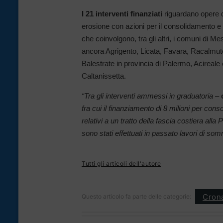
I 21 interventi finanziati
riguardano opere di
erosione con azioni per il consolidamento e l
che coinvolgono, tra gli altri, i comuni di
ancora Agrigento, Licata, Favara, Racalmuto,
Balestrate in provincia di Palermo, Acireal
Caltanissetta.
“Tra gli interventi ammessi in graduatoria
–
fra cui il finanziamento di 8 milioni per conso
relativi a un tratto della fascia costiera all
sono stati effettuati in passato lavori di s
Tutti gli articoli dell'autore
Cron
Questo articolo fa parte delle categorie: