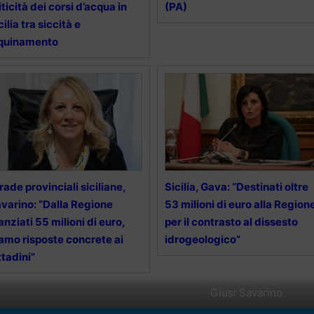
iticità dei corsi d’acqua in
(PA)
cilia tra siccità e
nquinamento
rade provinciali siciliane,
Sicilia, Gava: “Destinati oltre
varino: “Dalla Regione
53 milioni di euro alla Region
anziati 55 milioni di euro,
per il contrasto al dissesto
amo risposte concrete ai
idrogeologico”
ttadini”
Giusi Savarino