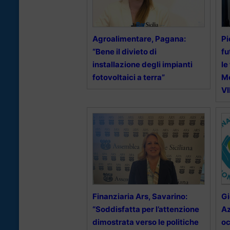
Agroalimentare, Pagana:
Pi
“Bene il divieto di
fu
installazione degli impianti
le
fotovoltaici a terra”
Me
V
Finanziaria Ars, Savarino:
Gi
“Soddisfatta per l’attenzione
Az
dimostrata verso le politiche
oc