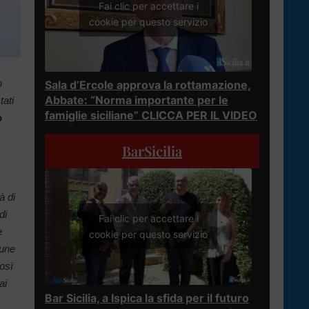
Fai clic per accettare i
cookie per questo servizio
n
Sala d’Ercole approva la rottamazione,
Abbate: “Norma importante per le
tati
famiglie siciliane” CLICCA PER IL VIDEO
o
BarSicilia
à di
di
Fai clic per accettare i
e
cookie per questo servizio
cune
così
ai
Bar Sicilia, a Ispica la sfida per il futuro