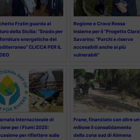
chetto Fratin guarda al
Regione e Croce Rossa
turo della Sicilia: “Snodo per
insieme per il “Progetto Clara”
 forniture energetiche del
Savarino: “Parchi e riserve
diterraneo” CLICCA PER IL
accessibili anche ai più
IDEO
vulnerabili”
ornata Internazionale di
Frane, finanziato con oltre un
ione per i Fiumi 2025:
milione il consolidamento
casione per riflettere sulle
della zona sud di Alimena