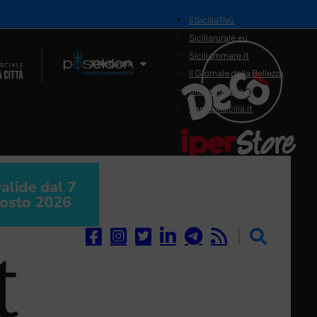
il SiciliaTivù
Siciliarurale.eu
Siciliammare.it
Il Network
Il Giornale della Bellezza
Siciliamedica.it
Sanitainsicilia.it