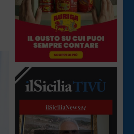
ilSiciliaNews
24