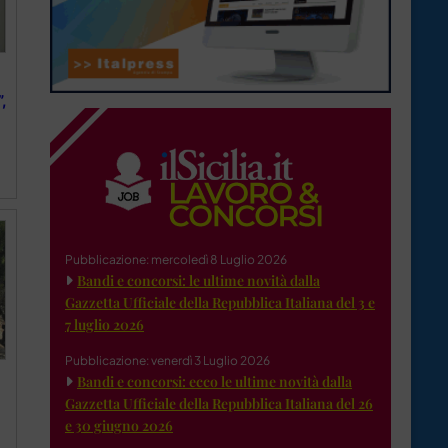
,
Pubblicazione: mercoledì 8 Luglio 2026
Bandi e concorsi: le ultime novità dalla
Gazzetta Ufficiale della Repubblica Italiana del 3 e
7 luglio 2026
Pubblicazione: venerdì 3 Luglio 2026
Bandi e concorsi: ecco le ultime novità dalla
Gazzetta Ufficiale della Repubblica Italiana del 26
e 30 giugno 2026