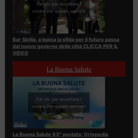
Fai clic per accettare i
cookie per questo servizio
Bar Sicilia, a Ispica la sfida per il futuro passa
dal nuovo governo della città CLICCA PER IL
VIDEO
La Buona Salute
Fai clic per accettare i
cookie per questo servizio
La Buona Salute 63° puntata: Ortopedia