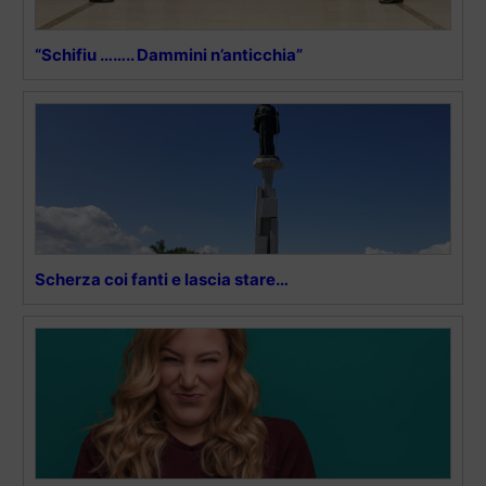
“Schifiu …….. Dammini n’anticchia”
Scherza coi fanti e lascia stare…