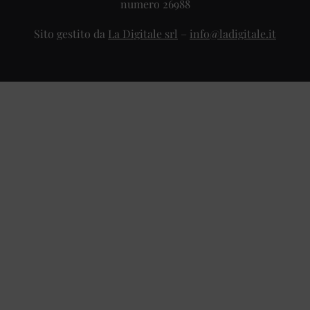
numero 26988
Sito gestito da
La Digitale srl
–
info@ladigitale.it