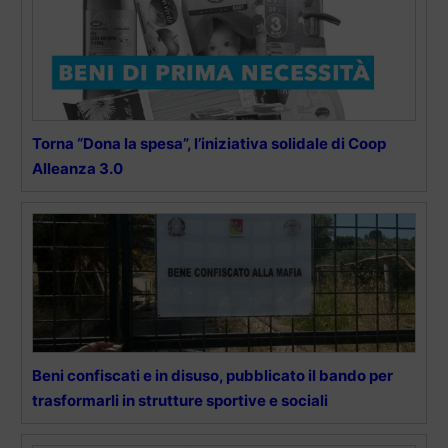
Torna “Dona la spesa”, l’iniziativa solidale di Coop
Alleanza 3.0
Beni confiscati e in disuso, pubblicato il bando per
trasformarli in strutture sportive e sociali