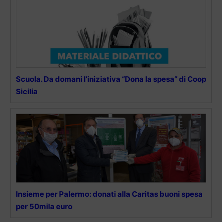
Scuola. Da domani l’iniziativa “Dona la spesa” di Coop
Sicilia
Insieme per Palermo: donati alla Caritas buoni spesa
per 50mila euro