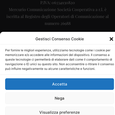
P.IVA: 06334930820
Mercurio Comunicazione Società Cooperativa a r.l. è
iscritta al Registro degli Operatori di Comunicazione al
numero 26988
Sito gestito da
La Digitale srl
–
info@ladigitale.it
Gestisci Consenso Cookie
Per fornire le migliori esperienze, utilizziamo tecnologie come i cookie per
memorizzare e/o accedere alle informazioni del dispositivo. Il consenso a
queste tecnologie ci permetterà di elaborare dati come il comportamento di
navigazione o ID unici su questo sito. Non acconsentire o ritirare il consenso
può influire negativamente su alcune caratteristiche e funzioni.
Accetta
Nega
Visualizza preferenze