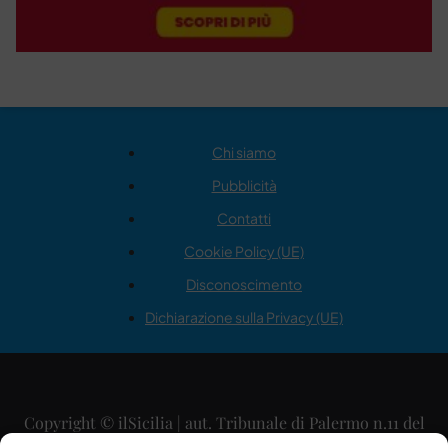
Chi siamo
Pubblicità
Contatti
Cookie Policy (UE)
Disconoscimento
Dichiarazione sulla Privacy (UE)
Copyright © ilSicilia | aut. Tribunale di Palermo n.11 del