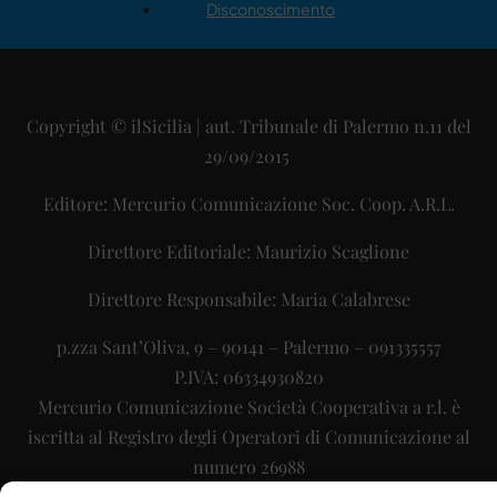
Disconoscimento
Copyright © ilSicilia | aut. Tribunale di Palermo n.11 del
29/09/2015
Editore: Mercurio Comunicazione Soc. Coop. A.R.L.
Direttore Editoriale: Maurizio Scaglione
Direttore Responsabile: Maria Calabrese
p.zza Sant’Oliva, 9 – 90141 – Palermo – 091335557
P.IVA: 06334930820
Mercurio Comunicazione Società Cooperativa a r.l. è
iscritta al Registro degli Operatori di Comunicazione al
numero 26988