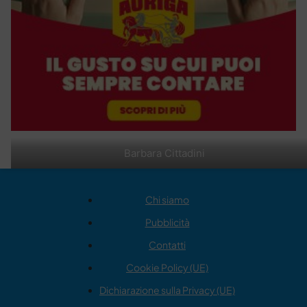
Barbara Cittadini
Chi siamo
Pubblicità
Contatti
Cookie Policy (UE)
Dichiarazione sulla Privacy (UE)