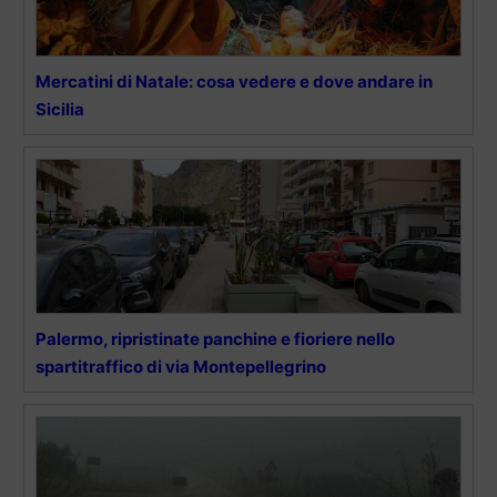
Mercatini di Natale: cosa vedere e dove andare in
Sicilia
Palermo, ripristinate panchine e fioriere nello
spartitraffico di via Montepellegrino