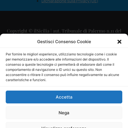
Dichiarazione sulla Privacy (UE)
Copyright © ilSicilia | aut. Tribunale di Palermo n.11 del
29/09/2015
Gestisci Consenso Cookie
Editore: Mercurio Comunicazione Soc. Coop. A.R.L.
Per fornire le migliori esperienze, utilizziamo tecnologie come i cookie
per memorizzare e/o accedere alle informazioni del dispositivo. Il
Direttore Editoriale: Maurizio Scaglione
consenso a queste tecnologie ci permetterà di elaborare dati come il
comportamento di navigazione o ID unici su questo sito. Non
Direttore Responsabile: Maria Calabrese
acconsentire o ritirare il consenso può influire negativamente su alcune
caratteristiche e funzioni.
p.zza Sant’Oliva, 9 – 90141 – Palermo – 091335557
P.IVA: 06334930820
Accetta
Mercurio Comunicazione Società Cooperativa a r.l. è
iscritta al Registro degli Operatori di Comunicazione al
Nega
numero 26988