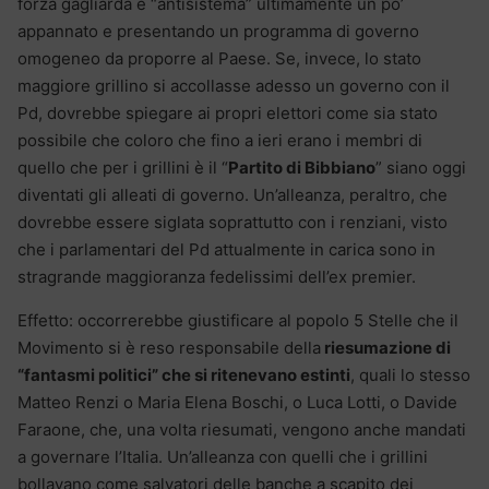
forza gagliarda e “antisistema” ultimamente un po’
appannato e presentando un programma di governo
omogeneo da proporre al Paese. Se, invece, lo stato
maggiore grillino si accollasse adesso un governo con il
Pd, dovrebbe spiegare ai propri elettori come sia stato
possibile che coloro che fino a ieri erano i membri di
quello che per i grillini è il “
Partito di Bibbiano
” siano oggi
diventati gli alleati di governo. Un’alleanza, peraltro, che
dovrebbe essere siglata soprattutto con i renziani, visto
che i parlamentari del Pd attualmente in carica sono in
stragrande maggioranza fedelissimi dell’ex premier.
Effetto: occorrerebbe giustificare al popolo 5 Stelle che il
Movimento si è reso responsabile della
riesumazione di
“fantasmi politici” che si ritenevano estinti
, quali lo stesso
Matteo Renzi o Maria Elena Boschi, o Luca Lotti, o Davide
Faraone, che, una volta riesumati, vengono anche mandati
a governare l’Italia. Un’alleanza con quelli che i grillini
bollavano come salvatori delle banche a scapito dei