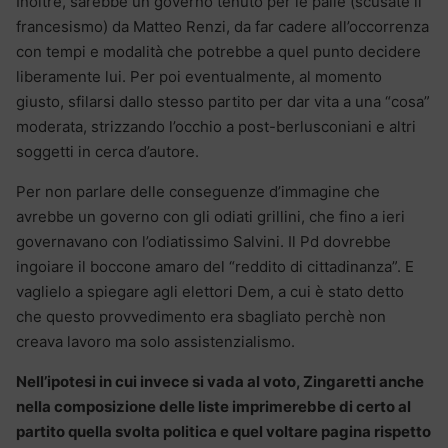
Inoltre, sarebbe un governo tenuto per le palle (scusate il
francesismo) da Matteo Renzi, da far cadere all’occorrenza
con tempi e modalità che potrebbe a quel punto decidere
liberamente lui. Per poi eventualmente, al momento
giusto, sfilarsi dallo stesso partito per dar vita a una “cosa”
moderata, strizzando l’occhio a post-berlusconiani e altri
soggetti in cerca d’autore.
Per non parlare delle conseguenze d’immagine che
avrebbe un governo con gli odiati grillini, che fino a ieri
governavano con l’odiatissimo Salvini. Il Pd dovrebbe
ingoiare il boccone amaro del “reddito di cittadinanza”. E
vaglielo a spiegare agli elettori Dem, a cui è stato detto
che questo provvedimento era sbagliato perchè non
creava lavoro ma solo assistenzialismo.
Nell’ipotesi in cui invece si vada al voto, Zingaretti anche
nella composizione delle liste imprimerebbe di certo al
partito quella svolta politica e quel voltare pagina rispetto