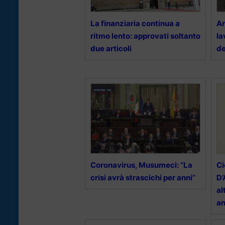
La finanziaria continua a
Ar
ritmo lento: approvati soltanto
la
due articoli
de
Coronavirus, Musumeci: “La
Ci
crisi avrà strascichi per anni”
D’
al
an