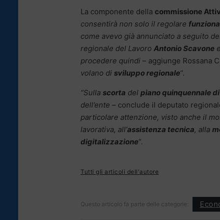
La componente della
commissione Attiv
consentirà non solo il regolare
funziona
come avevo già annunciato a seguito de
regionale del Lavoro
Antonio Scavone
e
procedere quindi
– aggiunge Rossana C
volano di
sviluppo
regionale
“.
“Sulla
scorta
del
piano quinquennale di
dell’ente
– conclude il deputato regiona
particolare attenzione, visto anche il 
lavorativa, all’
assistenza tecnica
, alla
mo
digitalizzazione
“.
Tutti gli articoli dell'autore
Econ
Questo articolo fa parte delle categorie: