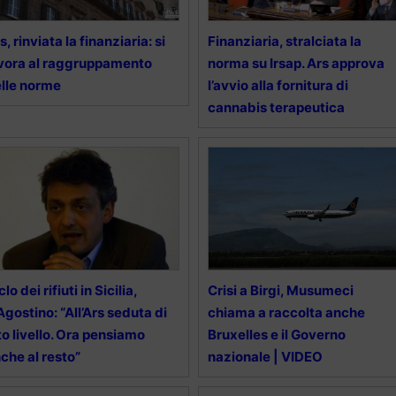
s, rinviata la finanziaria: si
Finanziaria, stralciata la
vora al raggruppamento
norma su Irsap. Ars approva
lle norme
l’avvio alla fornitura di
cannabis terapeutica
clo dei rifiuti in Sicilia,
Crisi a Birgi, Musumeci
Agostino: “All’Ars seduta di
chiama a raccolta anche
to livello. Ora pensiamo
Bruxelles e il Governo
che al resto”
nazionale | VIDEO