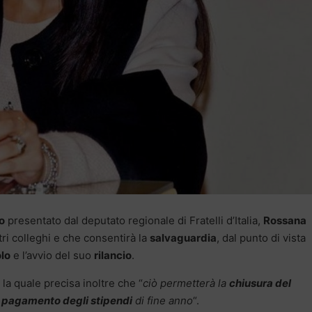
o
presentato dal deputato regionale di Fratelli d’Italia,
Rossana
tri colleghi e che consentirà la
salvaguardia
, dal punto di vista
olo
e l’avvio del suo
rilancio
.
la quale precisa inoltre che “
c
iò permetterà la
chiusura del
l
pagamento degli stipendi
di fine anno
“.