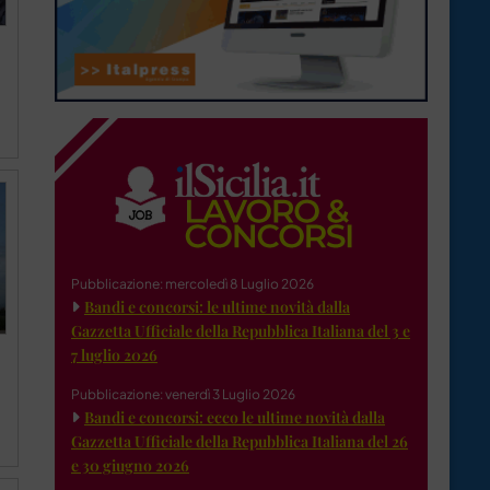
Pubblicazione: mercoledì 8 Luglio 2026
Bandi e concorsi: le ultime novità dalla
Gazzetta Ufficiale della Repubblica Italiana del 3 e
7 luglio 2026
Pubblicazione: venerdì 3 Luglio 2026
Bandi e concorsi: ecco le ultime novità dalla
Gazzetta Ufficiale della Repubblica Italiana del 26
e 30 giugno 2026