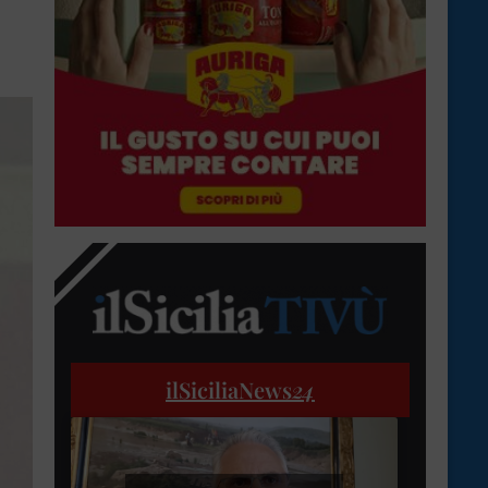
ilSiciliaNews
24