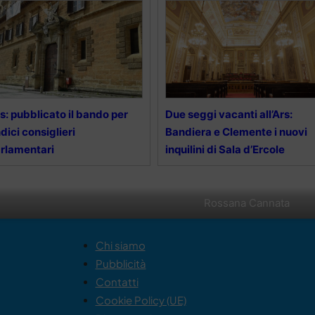
s: pubblicato il bando per
Due seggi vacanti all’Ars:
dici consiglieri
Bandiera e Clemente i nuovi
rlamentari
inquilini di Sala d’Ercole
Rossana Cannata
Chi siamo
Pubblicità
Contatti
Cookie Policy (UE)