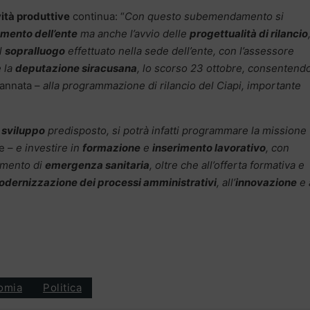
ità produttive
continua: “
Con questo subemendamento si
mento dell’ente
ma anche l’avvio delle
progettualità di rilancio
l
sopralluogo
effettuato nella sede dell’ente, con l’assessore
 la
deputazione siracusana
, lo scorso 23 ottobre, consentendo
annata –
alla programmazione di rilancio del Ciapi, importante
 sviluppo
predisposto, si potrà infatti programmare la missione
le –
e investire in
formazione
e
inserimento lavorativo
, con
momento di
emergenza sanitaria
, oltre che all’offerta formativa e
dernizzazione dei processi amministrativi
, all’
innovazione
e 
omia
Politica