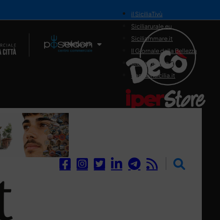
il SiciliaTivù
Siciliarurale.eu
Siciliammare.it
Il Network
Il Giornale della Bellezza
Siciliamedica.it
Sanitainsicilia.it