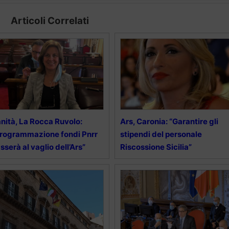
Articoli Correlati
nità, La Rocca Ruvolo:
Ars, Caronia: “Garantire gli
rogrammazione fondi Pnrr
stipendi del personale
sserà al vaglio dell’Ars”
Riscossione Sicilia”