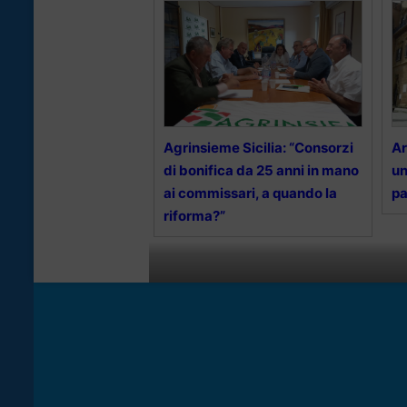
Agrinsieme Sicilia: “Consorzi
Ar
di bonifica da 25 anni in mano
un
ai commissari, a quando la
pa
riforma?”