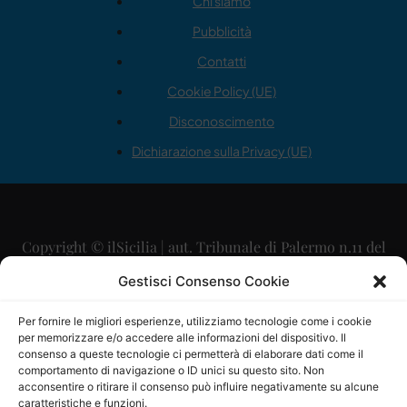
Chi siamo
Pubblicità
Contatti
Cookie Policy (UE)
Disconoscimento
Dichiarazione sulla Privacy (UE)
Copyright © ilSicilia | aut. Tribunale di Palermo n.11 del
29/09/2015
Gestisci Consenso Cookie
Editore: Mercurio Comunicazione Soc. Coop. A.R.L.
Per fornire le migliori esperienze, utilizziamo tecnologie come i cookie
per memorizzare e/o accedere alle informazioni del dispositivo. Il
Direttore Editoriale: Maurizio Scaglione
consenso a queste tecnologie ci permetterà di elaborare dati come il
comportamento di navigazione o ID unici su questo sito. Non
Direttore Responsabile: Maria Calabrese
acconsentire o ritirare il consenso può influire negativamente su alcune
caratteristiche e funzioni.