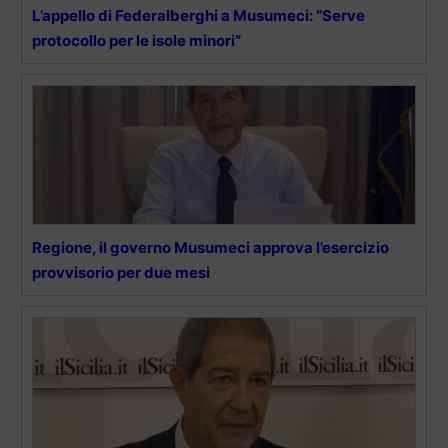
L’appello di Federalberghi a Musumeci: “Serve
protocollo per le isole minori”
Regione, il governo Musumeci approva l’esercizio
provvisorio per due mesi