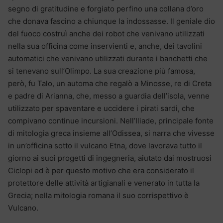
segno di gratitudine e forgiato perfino una collana d’oro
che donava fascino a chiunque la indossasse. Il geniale dio
del fuoco costruì anche dei robot che venivano utilizzati
nella sua officina come inservienti e, anche, dei tavolini
automatici che venivano utilizzati durante i banchetti che
si tenevano sull’Olimpo. La sua creazione più famosa,
però, fu Talo, un automa che regalò a Minosse, re di Creta
e padre di Arianna, che, messo a guardia dell’isola, venne
utilizzato per spaventare e uccidere i pirati sardi, che
compivano continue incursioni. Nell’Iliade, principale fonte
di mitologia greca insieme all’Odissea, si narra che vivesse
in un’officina sotto il vulcano Etna, dove lavorava tutto il
giorno ai suoi progetti di ingegneria, aiutato dai mostruosi
Ciclopi ed è per questo motivo che era considerato il
protettore delle attività artigianali e venerato in tutta la
Grecia; nella mitologia romana il suo corrispettivo è
Vulcano.