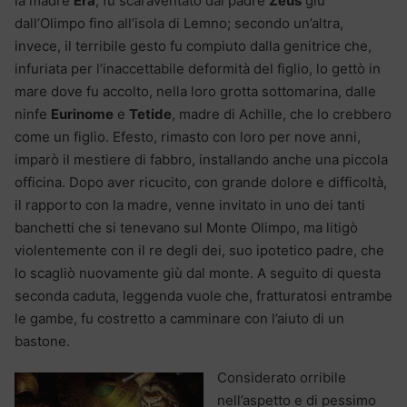
la madre
Era
, fu scaraventato dal padre
Zeus
giù
dall’Olimpo fino all’isola di Lemno; secondo un’altra,
invece, il terribile gesto fu compiuto dalla genitrice che,
infuriata per l’inaccettabile deformità del figlio, lo gettò in
mare dove fu accolto, nella loro grotta sottomarina, dalle
ninfe
Eurinome
e
Tetide
, madre di Achille, che lo crebbero
come un figlio. Efesto, rimasto con loro per nove anni,
imparò il mestiere di fabbro, installando anche una piccola
officina. Dopo aver ricucito, con grande dolore e difficoltà,
il rapporto con la madre, venne invitato in uno dei tanti
banchetti che si tenevano sul Monte Olimpo, ma litigò
violentemente con il re degli dei, suo ipotetico padre, che
lo scagliò nuovamente giù dal monte. A seguito di questa
seconda caduta, leggenda vuole che, fratturatosi entrambe
le gambe, fu costretto a camminare con l’aiuto di un
bastone.
Considerato orribile
nell’aspetto e di pessimo