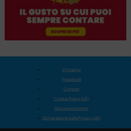
Chi siamo
Pubblicità
Contatti
Cookie Policy (UE)
Disconoscimento
Dichiarazione sulla Privacy (UE)