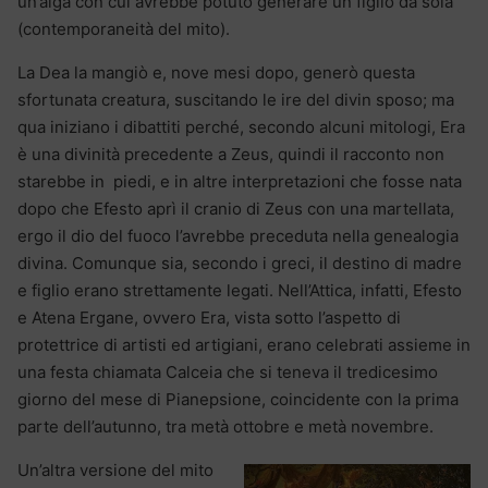
un’alga con cui avrebbe potuto generare un figlio da sola
(contemporaneità del mito).
La Dea la mangiò e, nove mesi dopo, generò questa
sfortunata creatura, suscitando le ire del divin sposo; ma
qua iniziano i dibattiti perché, secondo alcuni mitologi, Era
è una divinità precedente a Zeus, quindi il racconto non
starebbe in piedi, e in altre interpretazioni che fosse nata
dopo che Efesto aprì il cranio di Zeus con una martellata,
ergo il dio del fuoco l’avrebbe preceduta nella genealogia
divina. Comunque sia, secondo i greci, il destino di madre
e figlio erano strettamente legati. Nell’Attica, infatti, Efesto
e Atena Ergane, ovvero Era, vista sotto l’aspetto di
protettrice di artisti ed artigiani, erano celebrati assieme in
una festa chiamata Calceia che si teneva il tredicesimo
giorno del mese di Pianepsione, coincidente con la prima
parte dell’autunno, tra metà ottobre e metà novembre.
Un’altra versione del mito