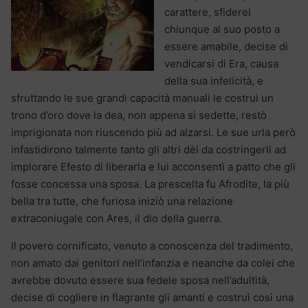
carattere, sfiderei
chiunque al suo posto a
essere amabile, decise di
vendicarsi di Era, causa
della sua infelicità, e
sfruttando le sue grandi capacità manuali le costruì un
trono d’oro dove la dea, non appena si sedette, restò
imprigionata non riuscendo più ad alzarsi. Le sue urla però
infastidirono talmente tanto gli altri dèi da costringerli ad
implorare Efesto di liberarla e lui acconsentì a patto che gli
fosse concessa una sposa. La prescelta fu Afrodite, la più
bella tra tutte, che furiosa iniziò una relazione
extraconiugale con Ares, il dio della guerra.
Il povero cornificato, venuto a conoscenza del tradimento,
non amato dai genitori nell’infanzia e neanche da colei che
avrebbe dovuto essere sua fedele sposa nell’adultità,
decise di cogliere in flagrante gli amanti e costruì così una