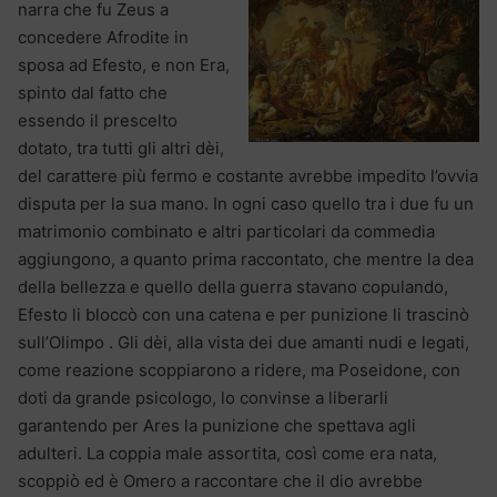
narra che fu Zeus a
concedere Afrodite in
sposa ad Efesto, e non Era,
spinto dal fatto che
essendo il prescelto
dotato, tra tutti gli altri dèi,
del carattere più fermo e costante avrebbe impedito l’ovvia
disputa per la sua mano. In ogni caso quello tra i due fu un
matrimonio combinato e altri particolari da commedia
aggiungono, a quanto prima raccontato, che mentre la dea
della bellezza e quello della guerra stavano copulando,
Efesto li bloccò con una catena e per punizione li trascinò
sull’Olimpo . Gli dèi, alla vista dei due amanti nudi e legati,
come reazione scoppiarono a ridere, ma Poseidone, con
doti da grande psicologo, lo convinse a liberarli
garantendo per Ares la punizione che spettava agli
adulteri. La coppia male assortita, così come era nata,
scoppiò ed è Omero a raccontare che il dio avrebbe