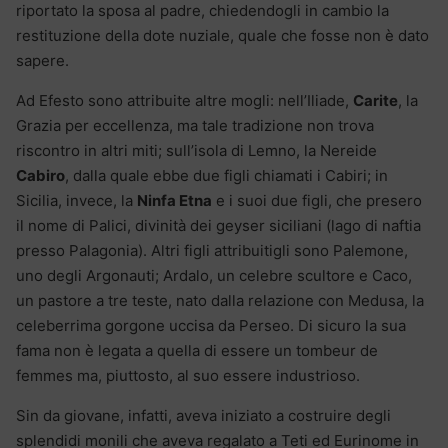
riportato la sposa al padre, chiedendogli in cambio la
restituzione della dote nuziale, quale che fosse non è dato
sapere.
Ad Efesto sono attribuite altre mogli: nell’Iliade,
Carite
, la
Grazia per eccellenza, ma tale tradizione non trova
riscontro in altri miti; sull’isola di Lemno, la Nereide
Cabiro
, dalla quale ebbe due figli chiamati i Cabiri; in
Sicilia, invece, la
Ninfa Etna
e i suoi due figli, che presero
il nome di Palici, divinità dei geyser siciliani (lago di naftia
presso Palagonia). Altri figli attribuitigli sono Palemone,
uno degli Argonauti; Ardalo, un celebre scultore e Caco,
un pastore a tre teste, nato dalla relazione con Medusa, la
celeberrima gorgone uccisa da Perseo. Di sicuro la sua
fama non è legata a quella di essere un tombeur de
femmes ma, piuttosto, al suo essere industrioso.
Sin da giovane, infatti, aveva iniziato a costruire degli
splendidi monili che aveva regalato a Teti ed Eurinome in