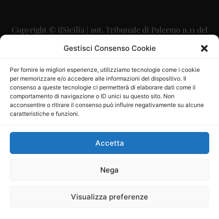
Copyright © ilSicilia | aut. Tribunale di Palermo n.11 del
29/09/2015
Gestisci Consenso Cookie
Editore: Mercurio Comunicazione Soc. Coop. A.R.L.
Per fornire le migliori esperienze, utilizziamo tecnologie come i cookie
per memorizzare e/o accedere alle informazioni del dispositivo. Il
Direttore Editoriale: Maurizio Scaglione
consenso a queste tecnologie ci permetterà di elaborare dati come il
comportamento di navigazione o ID unici su questo sito. Non
Direttore Responsabile: Maria Calabrese
acconsentire o ritirare il consenso può influire negativamente su alcune
caratteristiche e funzioni.
p.zza Sant’Oliva, 9 – 90141 – Palermo – 091335557
P.IVA: 06334930820
Accetta
Mercurio Comunicazione Società Cooperativa a r.l. è
iscritta al Registro degli Operatori di Comunicazione al
Nega
numero 26988
Visualizza preferenze
Sito gestito da
La Digitale srl
–
info@ladigitale.it