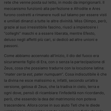
rete che venne posta sul letto, in modo da imprigionarli. Il
meccanismo funzionò alla perfezione e Afrodite e Ares
furono costretti a rimanere nudi sul talamo per essere visti
e umiliati dinanzi a tutte le altre divinità. Miss Olimpo, però,
grazie al suo irresistibile fascino, riuscì a impietosire i
“colleghi” maschi e a essere liberata, mentre Efesto,
deluso negli affetti più cari, si dedicò ad altre unioni e
passoni.
Come abbiamo accennato all’inizio, il dio del fuoco era
sicuramente figlio di Era, con o senza la partecipazione di
Zeus, cosa che possiamo tradurre con la locuzione latina:
“
mater certa est, pater numquam
“. Cosa indiscutibile è che
la divina ne esce malissimo e, infatti, secondo un’altra
versione, gelosa di Zeus, che la tradiva in cielo, terra e
ogni dove, pensò di ricambiare l’infedeltà non ricordando,
però, che essendo la dea del matrimonio non poteva
trascendere. Allora corse in suo aiuto Teti che le diede