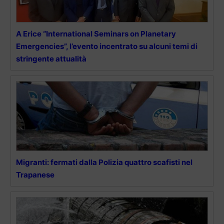
A Erice “International Seminars on Planetary
Emergencies”, l’evento incentrato su alcuni temi di
stringente attualità
Migranti: fermati dalla Polizia quattro scafisti nel
Trapanese