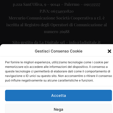
p.zza Sant’Oliva, 9 – 90141 – Palermo – 091335557
P.IVA: 06334930820
Mercurio Comunicazione Società Cooperativa a r.l. è
iscritta al Registro degli Operatori di Comunicazione al
numero 26988
Sito gestito da
La Digitale srl
–
info@ladigitale.it
Gestisci Consenso Cookie
Per fornire le migliori esperienze, utilizziamo tecnologie come i cookie per
memorizzare e/o accedere alle informazioni del dispositivo. Il consenso a
queste tecnologie ci permetterà di elaborare dati come il comportamento di
navigazione o ID unici su questo sito. Non acconsentire o ritirare il consenso
può influire negativamente su alcune caratteristiche e funzioni.
Accetta
Nega