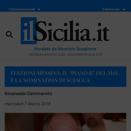
Cronache locali
Il Network
Fondato da Maurizio Scaglione
GIOVEDÌ 6 AGOSTO 2026 - AGGIORNATO ALLE 12:15
ELEZIONI MESSINA: IL “PIANO B” DEL M5S
È LA NOMINATION DI SCIACCA
Emanuele Cammaroto
mercoledì 7 Marzo 2018