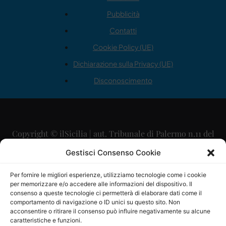
Pubblicità
Contatti
Cookie Policy (UE)
Dichiarazione sulla Privacy (UE)
Disconoscimento
Copyright © ilSicilia | aut. Tribunale di Palermo n.11 del
29/09/2015
Gestisci Consenso Cookie
Editore: Mercurio Comunicazione Soc. Coop. A.R.L.
Per fornire le migliori esperienze, utilizziamo tecnologie come i cookie
per memorizzare e/o accedere alle informazioni del dispositivo. Il
Direttore Editoriale: Maurizio Scaglione
consenso a queste tecnologie ci permetterà di elaborare dati come il
comportamento di navigazione o ID unici su questo sito. Non
Direttore Responsabile: Maria Calabrese
acconsentire o ritirare il consenso può influire negativamente su alcune
caratteristiche e funzioni.