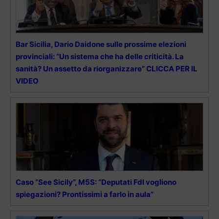
Bar Sicilia, Dario Daidone sulle prossime elezioni
provinciali: “Un sistema che ha delle criticità. La
sanità? Un assetto da riorganizzare” CLICCA PER IL
VIDEO
Caso “See Sicily”, M5S: “Deputati FdI vogliono
spiegazioni? Prontissimi a farlo in aula”