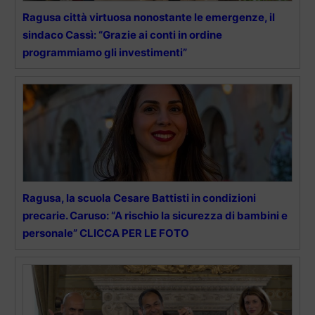
Ragusa città virtuosa nonostante le emergenze, il
sindaco Cassì: “Grazie ai conti in ordine
programmiamo gli investimenti”
Ragusa, la scuola Cesare Battisti in condizioni
precarie. Caruso: “A rischio la sicurezza di bambini e
personale” CLICCA PER LE FOTO