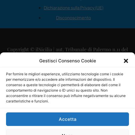
Dichiarazione sulla Privacy (UE)
Disconoscimento
Copyright © ilSicilia | aut. Tribunale di Palermo n.11 del
29/09/2015
Gestisci Consenso Cookie
Editore: Mercurio Comunicazione Soc. Coop. A.R.L.
Per fornire le migliori esperienze, utilizziamo tecnologie come i cookie
per memorizzare e/o accedere alle informazioni del dispositivo. Il
Direttore Editoriale: Maurizio Scaglione
consenso a queste tecnologie ci permetterà di elaborare dati come il
comportamento di navigazione o ID unici su questo sito. Non
Direttore Responsabile: Maria Calabrese
acconsentire o ritirare il consenso può influire negativamente su alcune
caratteristiche e funzioni.
p.zza Sant’Oliva, 9 – 90141 – Palermo – 091335557
P.IVA: 06334930820
Accetta
Mercurio Comunicazione Società Cooperativa a r.l. è
iscritta al Registro degli Operatori di Comunicazione al