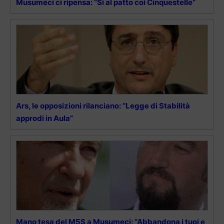
Musumeci ci ripensa: “Sì al patto coi Cinquestelle”
Ars, le opposizioni rilanciano: “Legge di Stabilità
approdi in Aula”
Mano tesa del M5S a Musumeci: “Abbandona i tuoi e