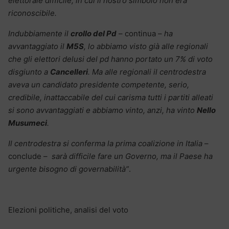
elettorale difficile, in cui il nostro simbolo non era
riconoscibile.
Indubbiamente il
crollo del Pd
– continua –
ha
avvantaggiato il
M5S
, lo abbiamo visto già alle regionali
che gli elettori delusi del pd hanno portato un 7% di voto
disgiunto a
Cancelleri
. Ma alle regionali il centrodestra
aveva un candidato presidente competente, serio,
credibile, inattaccabile del cui carisma tutti i partiti alleati
si sono avvantaggiati e abbiamo vinto, anzi, ha vinto
Nello
Musumeci
.
Il centrodestra si conferma la prima coalizione in Italia
–
conclude –
sarà difficile fare un Governo, ma il Paese ha
urgente bisogno di governabilità”
.
Elezioni politiche, analisi del voto