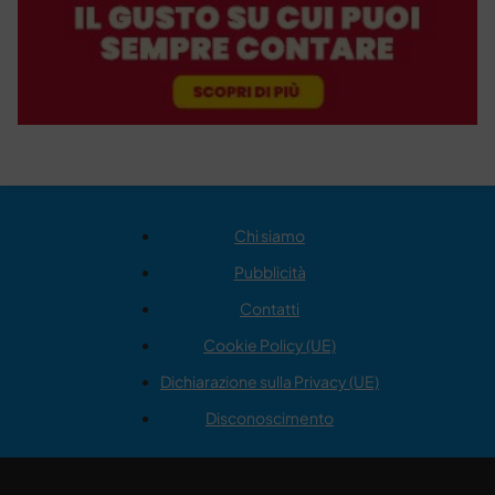
Chi siamo
Pubblicità
Contatti
Cookie Policy (UE)
Dichiarazione sulla Privacy (UE)
Disconoscimento