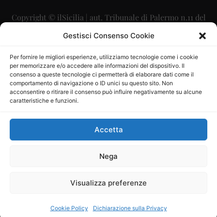
Copyright © ilSicilia | aut. Tribunale di Palermo n.11 del
29/09/2015
Gestisci Consenso Cookie
Editore: Mercurio Comunicazione Soc. Coop. A.R.L.
Per fornire le migliori esperienze, utilizziamo tecnologie come i cookie
per memorizzare e/o accedere alle informazioni del dispositivo. Il
Direttore Editoriale: Maurizio Scaglione
consenso a queste tecnologie ci permetterà di elaborare dati come il
comportamento di navigazione o ID unici su questo sito. Non
Direttore Responsabile: Maria Calabrese
acconsentire o ritirare il consenso può influire negativamente su alcune
caratteristiche e funzioni.
p.zza Sant’Oliva, 9 – 90141 – Palermo – 091335557
P.IVA: 06334930820
Accetta
Mercurio Comunicazione Società Cooperativa a r.l. è
iscritta al Registro degli Operatori di Comunicazione al
Nega
numero 26988
Visualizza preferenze
Sito gestito da
La Digitale srl
–
info@ladigitale.it
Cookie Policy
Dichiarazione sulla Privacy