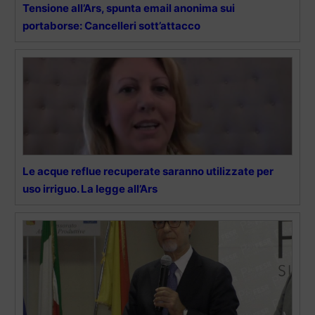
Tensione all’Ars, spunta email anonima sui
portaborse: Cancelleri sott’attacco
Le acque reflue recuperate saranno utilizzate per
uso irriguo. La legge all’Ars