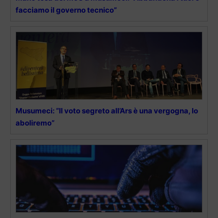
facciamo il governo tecnico”
Musumeci: “Il voto segreto all’Ars è una vergogna, lo
aboliremo”