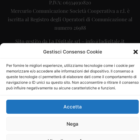
P.IVA: 06334930820
Mercurio Comunicazione Società Cooperativa a r.l. è
iscritta al Registro degli Operatori di Comunicazione al
numero 26988
Sito gestito da
La Digitale srl
–
info@ladigitale.it
Gestisci Consenso Cookie
Per fornire le migliori esperienze, utilizziamo tecnologie come i cookie per
memorizzare e/o accedere alle informazioni del dispositivo. Il consenso a
queste tecnologie ci permetterà di elaborare dati come il comportamento di
navigazione o ID unici su questo sito. Non acconsentire o ritirare il consenso
può influire negativamente su alcune caratteristiche e funzioni.
Accetta
Nega