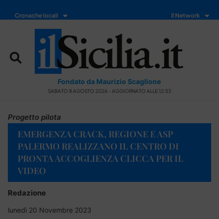
Cronache locali
Il Network
Fondato da Maurizio Scaglione
SABATO 8 AGOSTO 2026 - AGGIORNATO ALLE 12:53
Progetto pilota
EMERGENZA CRACK, REGIONE E ASP
PALERMO REALIZZANO IL CENTRO DI
PRONTA ACCOGLIENZA CLICCA PER IL
VIDEO
Redazione
lunedì 20 Novembre 2023