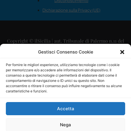
Disconoscimento
Dichiarazione sulla Privacy (UE)
Copyright © ilSicilia | aut. Tribunale di Palermo n.11 del
29/09/2015
Gestisci Consenso Cookie
Editore: Mercurio Comunicazione Soc. Coop. A.R.L.
Per fornire le migliori esperienze, utilizziamo tecnologie come i cookie
per memorizzare e/o accedere alle informazioni del dispositivo. Il
Direttore Editoriale: Maurizio Scaglione
consenso a queste tecnologie ci permetterà di elaborare dati come il
comportamento di navigazione o ID unici su questo sito. Non
Direttore Responsabile: Maria Calabrese
acconsentire o ritirare il consenso può influire negativamente su alcune
caratteristiche e funzioni.
p.zza Sant’Oliva, 9 – 90141 – Palermo – 091335557
P.IVA: 06334930820
Accetta
Mercurio Comunicazione Società Cooperativa a r.l. è
iscritta al Registro degli Operatori di Comunicazione al
Nega
numero 26988