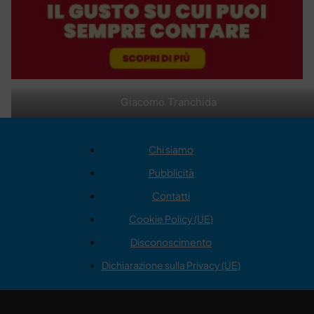
Giacomo Tranchida
Chi siamo
Pubblicità
Contatti
Cookie Policy (UE)
Disconoscimento
Dichiarazione sulla Privacy (UE)