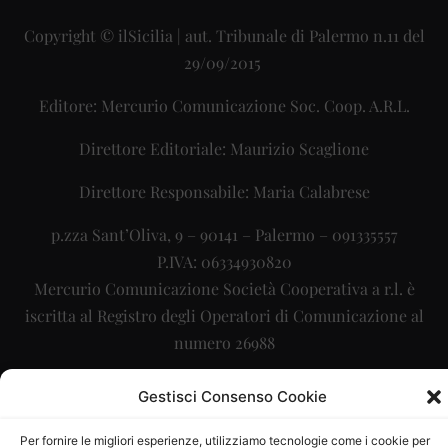
Copyright © ilSicilia | aut. Tribunale di Palermo n.11 del
29/09/2015
Editore: Mercurio Comunicazione Soc. Coop. A.R.L.
Direttore Editoriale: Maurizio Scaglione
Direttore Responsabile: Maria Calabrese
p.zza Sant’Oliva, 9 – 90141 – Palermo – 091335557
P.IVA: 06334930820
Mercurio Comunicazione Società Cooperativa a r.l. è
iscritta al Registro degli Operatori di Comunicazione al
numero 26988
Sito gestito da
La Digitale srl
–
info@ladigitale.it
Gestisci Consenso Cookie
Per fornire le migliori esperienze, utilizziamo tecnologie come i cookie per